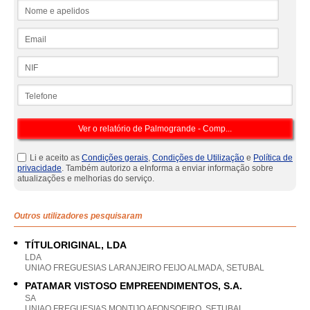
Nome e apelidos
Email
NIF
Telefone
Li e aceito as
Condições gerais
,
Condições de Utilização
e
Política de
privacidade
. Também autorizo a eInforma a enviar informação sobre
atualizações e melhorias do serviço.
Outros utilizadores pesquisaram
TÍTULORIGINAL, LDA
LDA
UNIAO FREGUESIAS LARANJEIRO FEIJO ALMADA, SETUBAL
PATAMAR VISTOSO EMPREENDIMENTOS, S.A.
SA
UNIAO FREGUESIAS MONTIJO AFONSOEIRO, SETUBAL