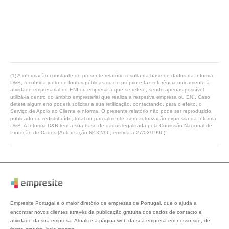
(1) A informação constante do presente relatório resulta da base de dados da Informa
D&B, foi obtida junto de fontes públicas ou do próprio e faz referência unicamente à
atividade empresarial do ENI ou empresa a que se refere, sendo apenas possível
utilizá-la dentro do âmbito empresarial que realiza a respetiva empresa ou ENI. Caso
detete algum erro poderá solicitar a sua retificação, contactando, para o efeito, o
Serviço de Apoio ao Cliente eInforma. O presente relatório não pode ser reproduzido,
publicado ou redistribuído, total ou parcialmente, sem autorização expressa da Informa
D&B. A Informa D&B tem a sua base de dados legalizada pela Comissão Nacional de
Proteção de Dados (Autorização Nº 32/96, emitida a 27/02/1996).
Empresite Portugal é o maior diretório de empresas de Portugal, que o ajuda a
encontrar novos clientes através da publicação gratuita dos dados de contacto e
atividade da sua empresa. Atualize a página web da sua empresa em nosso site, de