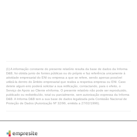
(1) A informação constante do presente relatório resulta da base de dados da Informa
D&B, foi obtida junto de fontes públicas ou do próprio e faz referência unicamente à
atividade empresarial do ENI ou empresa a que se refere, sendo apenas possível
utilizá-la dentro do âmbito empresarial que realiza a respetiva empresa ou ENI. Caso
detete algum erro poderá solicitar a sua retificação, contactando, para o efeito, o
Serviço de Apoio ao Cliente eInforma. O presente relatório não pode ser reproduzido,
publicado ou redistribuído, total ou parcialmente, sem autorização expressa da Informa
D&B. A Informa D&B tem a sua base de dados legalizada pela Comissão Nacional de
Proteção de Dados (Autorização Nº 32/96, emitida a 27/02/1996).