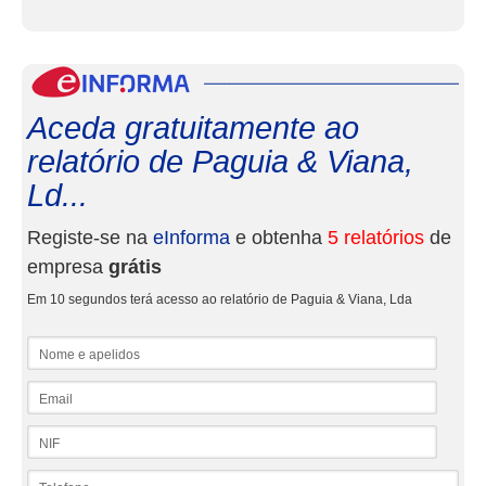
eInf
Aceda gratuitamente ao
relatório de Paguia & Viana,
Ld...
Registe-se na
eInforma
e obtenha
5 relatórios
de
empresa
grátis
Em 10 segundos terá acesso ao relatório de Paguia & Viana, Lda
Nome e apelidos
Email
NIF
Telefone