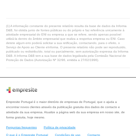
(1) A informação constante do presente relatório resulta da base de dados da Informa
D&B, foi obtida junto de fontes públicas ou do próprio e faz referência unicamente à
atividade empresarial do ENI ou empresa a que se refere, sendo apenas possível
utilizá-la dentro do âmbito empresarial que realiza a respetiva empresa ou ENI. Caso
detete algum erro poderá solicitar a sua retificação, contactando, para o efeito, o
Serviço de Apoio ao Cliente eInforma. O presente relatório não pode ser reproduzido,
publicado ou redistribuído, total ou parcialmente, sem autorização expressa da Informa
D&B. A Informa D&B tem a sua base de dados legalizada pela Comissão Nacional de
Proteção de Dados (Autorização Nº 32/96, emitida a 27/02/1996).
Empresite Portugal é o maior diretório de empresas de Portugal, que o ajuda a
encontrar novos clientes através da publicação gratuita dos dados de contacto e
atividade da sua empresa. Atualize a página web da sua empresa em nosso site, de
forma gratuita, hoje mesmo.
Perguntas frequentes
Política de privacidade
O que é o Empresite Portugal
Condições de uso
Contacto