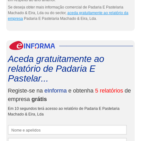
em respeito ao ano anterior.
Se deseja obter mais informação comercial de Padaria E Pastelaria
Machado & Eira, Lda ou do sector,
aceda gratuitamente ao relatório da
empresa
Padaria E Pastelaria Machado & Eira, Lda.
eInf
Aceda gratuitamente ao
relatório de Padaria E
Pastelar...
Registe-se na
eInforma
e obtenha
5 relatórios
de
empresa
grátis
Em 10 segundos terá acesso ao relatório de Padaria E Pastelaria
Machado & Eira, Lda
Nome e apelidos
Email