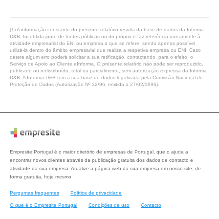
(1) A informação constante do presente relatório resulta da base de dados da Informa
D&B, foi obtida junto de fontes públicas ou do próprio e faz referência unicamente à
atividade empresarial do ENI ou empresa a que se refere, sendo apenas possível
utilizá-la dentro do âmbito empresarial que realiza a respetiva empresa ou ENI. Caso
detete algum erro poderá solicitar a sua retificação, contactando, para o efeito, o
Serviço de Apoio ao Cliente eInforma. O presente relatório não pode ser reproduzido,
publicado ou redistribuído, total ou parcialmente, sem autorização expressa da Informa
D&B. A Informa D&B tem a sua base de dados legalizada pela Comissão Nacional de
Proteção de Dados (Autorização Nº 32/96, emitida a 27/02/1996).
Empresite Portugal é o maior diretório de empresas de Portugal, que o ajuda a
encontrar novos clientes através da publicação gratuita dos dados de contacto e
atividade da sua empresa. Atualize a página web da sua empresa em nosso site, de
forma gratuita, hoje mesmo.
Perguntas frequentes
Política de privacidade
O que é o Empresite Portugal
Condições de uso
Contacto