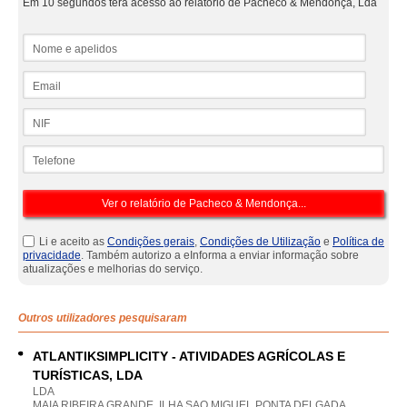
Em 10 segundos terá acesso ao relatório de Pacheco & Mendonça, Lda
Nome e apelidos
Email
NIF
Telefone
Li e aceito as
Condições gerais
,
Condições de Utilização
e
Política de
privacidade
. Também autorizo a eInforma a enviar informação sobre
atualizações e melhorias do serviço.
Outros utilizadores pesquisaram
ATLANTIKSIMPLICITY - ATIVIDADES AGRÍCOLAS E
TURÍSTICAS, LDA
LDA
MAIA RIBEIRA GRANDE, ILHA SAO MIGUEL PONTA DELGADA