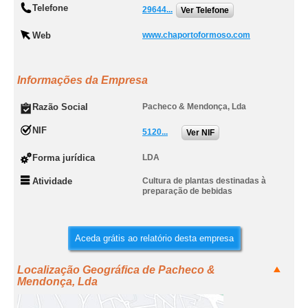
Telefone
29644...
Ver Telefone
Web
www.chaportoformoso.com
Informações da Empresa
Razão Social
Pacheco & Mendonça, Lda
NIF
5120...
Ver NIF
Forma jurídica
LDA
Atividade
Cultura de plantas destinadas à
preparação de bebidas
Aceda grátis ao relatório desta empresa
Localização Geográfica de Pacheco &
Mendonça, Lda