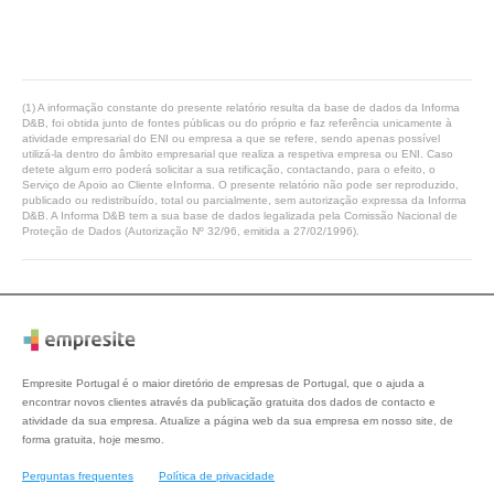
(1) A informação constante do presente relatório resulta da base de dados da Informa
D&B, foi obtida junto de fontes públicas ou do próprio e faz referência unicamente à
atividade empresarial do ENI ou empresa a que se refere, sendo apenas possível
utilizá-la dentro do âmbito empresarial que realiza a respetiva empresa ou ENI. Caso
detete algum erro poderá solicitar a sua retificação, contactando, para o efeito, o
Serviço de Apoio ao Cliente eInforma. O presente relatório não pode ser reproduzido,
publicado ou redistribuído, total ou parcialmente, sem autorização expressa da Informa
D&B. A Informa D&B tem a sua base de dados legalizada pela Comissão Nacional de
Proteção de Dados (Autorização Nº 32/96, emitida a 27/02/1996).
Empresite Portugal é o maior diretório de empresas de Portugal, que o ajuda a
encontrar novos clientes através da publicação gratuita dos dados de contacto e
atividade da sua empresa. Atualize a página web da sua empresa em nosso site, de
forma gratuita, hoje mesmo.
Perguntas frequentes
Política de privacidade