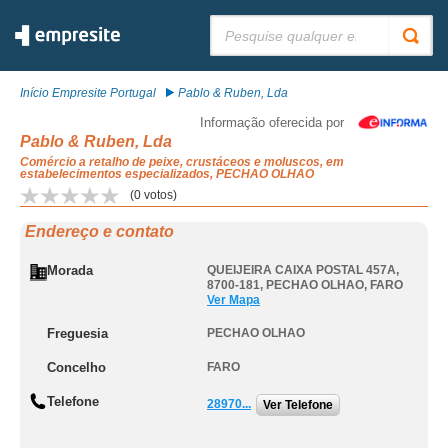
Pesquisar:
Início Empresite Portugal
Pablo & Ruben, Lda
Informação oferecida por
Pablo & Ruben, Lda
Comércio a retalho de peixe, crustáceos e moluscos, em
estabelecimentos especializados, PECHAO OLHAO
(
0
votos)
Endereço e contato
Morada
QUEIJEIRA CAIXA POSTAL 457A,
8700-181
,
PECHAO OLHAO
,
FARO
Ver Mapa
Freguesia
PECHAO OLHAO
Concelho
FARO
Telefone
28970...
Ver Telefone