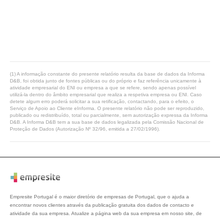
(1) A informação constante do presente relatório resulta da base de dados da Informa
D&B, foi obtida junto de fontes públicas ou do próprio e faz referência unicamente à
atividade empresarial do ENI ou empresa a que se refere, sendo apenas possível
utilizá-la dentro do âmbito empresarial que realiza a respetiva empresa ou ENI. Caso
detete algum erro poderá solicitar a sua retificação, contactando, para o efeito, o
Serviço de Apoio ao Cliente eInforma. O presente relatório não pode ser reproduzido,
publicado ou redistribuído, total ou parcialmente, sem autorização expressa da Informa
D&B. A Informa D&B tem a sua base de dados legalizada pela Comissão Nacional de
Proteção de Dados (Autorização Nº 32/96, emitida a 27/02/1996).
Empresite Portugal é o maior diretório de empresas de Portugal, que o ajuda a
encontrar novos clientes através da publicação gratuita dos dados de contacto e
atividade da sua empresa. Atualize a página web da sua empresa em nosso site, de