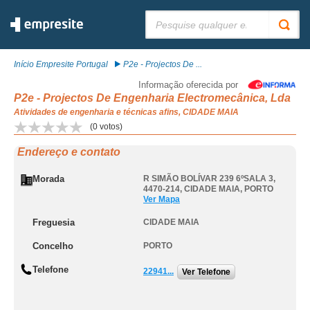
Pesquisar:
Início Empresite Portugal
P2e - Projectos De ...
Informação oferecida por
P2e - Projectos De Engenharia Electromecânica, Lda
Atividades de engenharia e técnicas afins, CIDADE MAIA
(
0
votos)
Endereço e contato
Morada
R SIMÃO BOLÍVAR 239 6ºSALA 3,
4470-214
,
CIDADE MAIA
,
PORTO
Ver Mapa
Freguesia
CIDADE MAIA
Concelho
PORTO
Telefone
22941...
Ver Telefone