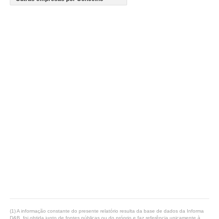
(1) A informação constante do presente relatório resulta da base de dados da Informa
D&B, foi obtida junto de fontes públicas ou do próprio e faz referência unicamente à