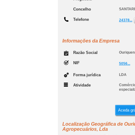
Concelho
SANTAR
Telefone
24378...
Informações da Empresa
Razão Social
Ouriquen
NIF
5056...
Forma jurídica
LDA
Atividade
Comércio
especiali
Aceda grá
Localização Geográfica de Our
Agropecuários, Lda