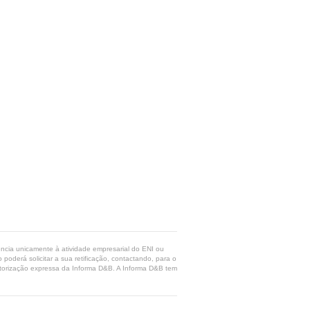
rência unicamente à atividade empresarial do ENI ou
poderá solicitar a sua retificação, contactando, para o
 autorização expressa da Informa D&B. A Informa D&B tem