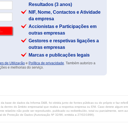
Resultados (3 anos)
NIF, Nome, Contactos e Atividade
da empresa
Accionistas e Participações em
outras empresas
Gestores e respetivas ligações a
outras empresas
Marcas e publicações legais
es de Utilização
e
Política de privacidade
. Também autorizo a
ções e melhorias do serviço.
ta da base de dados da Informa D&B, foi obtida junto de fontes públicas ou do próprio e faz refe
-la dentro do âmbito empresarial que realiza a respetiva empresa ou ENI. Caso detete algum erro 
ente relatório não pode ser reproduzido, publicado ou redistribuído, total ou parcialmente, sem
l de Proteção de Dados (Autorização Nº 32/96, emitida a 27/02/1996).