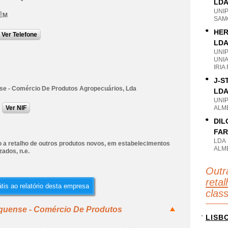
LD
UNI
ÉM
SAM
HER
Ver Telefone
LD
UNI
UNI
IRIA
J-S
se - Comércio De Produtos Agropecuários, Lda
LD
UNI
Ver NIF
ALM
DIL
FAR
LDA
 a retalho de outros produtos novos, em estabelecimentos
ALM
zados, n.e.
Outr
retal
tis ao relatório desta empresa
clas
iquense - Comércio De Produtos
LISB