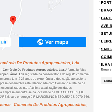
PORT
BRA
FARO
AVEI
SETÚ
LEIRI
SANT
COIM
Comércio De Produtos Agropecuários, Lda
ILHA
Empre
 - Comércio De Produtos Agropecuários, Lda
. A forma jurídica
ropecuários, Lda
registada na conservatória do registo comercial
a empresa tem já 25 anos de experiência e dedicação ao sector a
empresa desenvolve está relacionada com Comércio a retalho de
especializados, n.e.. A última atualização dos dados
Esta empresa encontra-se na localidade de VILA CHA OURIQUE
ANTARÉM, cujo endereço é R MARCELINO MESQUITA 28, 2070-666.
uense - Comércio De Produtos Agropecuários,