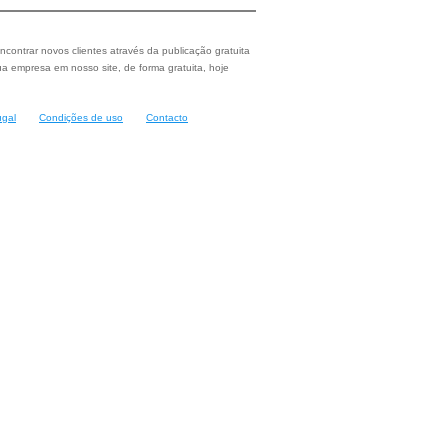
ncontrar novos clientes através da publicação gratuita
a empresa em nosso site, de forma gratuita, hoje
ugal
Condições de uso
Contacto