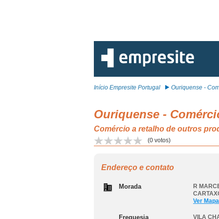
Início Empresite Portugal
Ouriquense - Comé
Ouriquense - Comérci
Comércio a retalho de outros pr
(
0
votos)
Endereço e contato
Morada
R MARCE
CARTAX
Ver Mapa
Freguesia
VILA CH