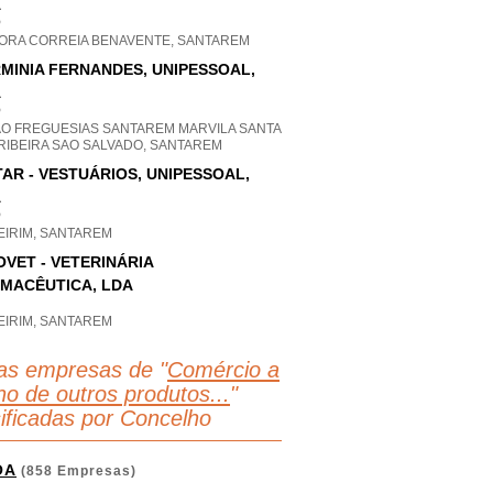
A
P
ORA CORREIA BENAVENTE, SANTAREM
MINIA FERNANDES, UNIPESSOAL,
A
P
AO FREGUESIAS SANTAREM MARVILA SANTA
 RIBEIRA SAO SALVADO, SANTAREM
TAR - VESTUÁRIOS, UNIPESSOAL,
A
P
EIRIM, SANTAREM
OVET - VETERINÁRIA
MACÊUTICA, LDA
EIRIM, SANTAREM
as empresas de "
Comércio a
ho de outros produtos...
"
sificadas por Concelho
OA
(858 Empresas)