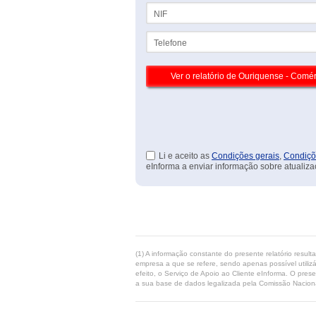
NIF
Telefone
Li e aceito as
Condições gerais
,
Condiçõ
eInforma a enviar informação sobre atualiza
(1) A informação constante do presente relatório resul
empresa a que se refere, sendo apenas possível utilizá
efeito, o Serviço de Apoio ao Cliente eInforma. O pres
a sua base de dados legalizada pela Comissão Naciona