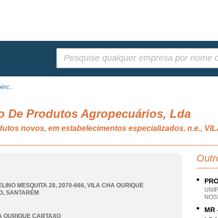
Pesquisar:
rc...
o De Produtos Agropecuários, Lda
odutos novos, em estabelecimentos especializados, n.e.
Outr
PRO
LINO MESQUITA 28, 2070-666
,
VILA CHA OURIQUE
UNI
O
,
SANTARÉM
NOS
MR 
A OURIQUE CARTAXO