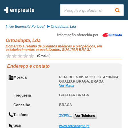
Pesquisar:
Início Empresite Portugal
Ortoadapta, Lda
Informação oferecida por
Ortoadapta, Lda
Comércio a retalho de produtos médicos e ortopédicos, em
estabelecimentos especializados, GUALTAR BRAGA
(
0
votos)
Endereço e contato
Morada
R DA BELA VISTA 55 E 57, 4710-084
,
GUALTAR BRAGA
,
BRAGA
Ver Mapa
Freguesia
GUALTAR BRAGA
Concelho
BRAGA
Telefone
25305...
Ver Telefone
Web
www.ortoadapta.pt