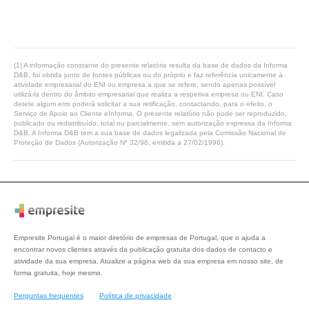
(1) A informação constante do presente relatório resulta da base de dados da Informa
D&B, foi obtida junto de fontes públicas ou do próprio e faz referência unicamente à
atividade empresarial do ENI ou empresa a que se refere, sendo apenas possível
utilizá-la dentro do âmbito empresarial que realiza a respetiva empresa ou ENI. Caso
detete algum erro poderá solicitar a sua retificação, contactando, para o efeito, o
Serviço de Apoio ao Cliente eInforma. O presente relatório não pode ser reproduzido,
publicado ou redistribuído, total ou parcialmente, sem autorização expressa da Informa
D&B. A Informa D&B tem a sua base de dados legalizada pela Comissão Nacional de
Proteção de Dados (Autorização Nº 32/96, emitida a 27/02/1996).
Empresite Portugal é o maior diretório de empresas de Portugal, que o ajuda a
encontrar novos clientes através da publicação gratuita dos dados de contacto e
atividade da sua empresa. Atualize a página web da sua empresa em nosso site, de
forma gratuita, hoje mesmo.
Perguntas frequentes
Política de privacidade