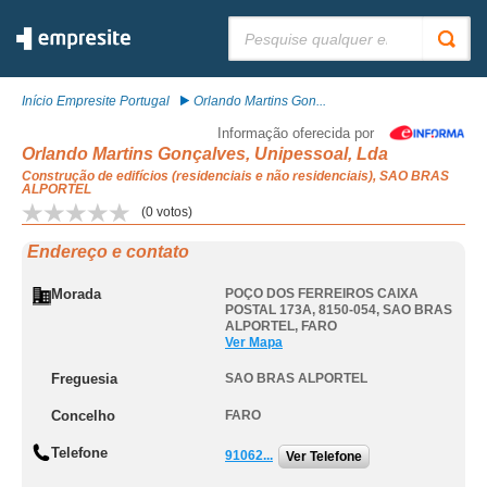
Pesquisar:
Início Empresite Portugal
Orlando Martins Gon...
Informação oferecida por
Orlando Martins Gonçalves, Unipessoal, Lda
Construção de edifícios (residenciais e não residenciais), SAO BRAS
ALPORTEL
(
0
votos)
Endereço e contato
Morada
POÇO DOS FERREIROS CAIXA
POSTAL 173A, 8150-054
,
SAO BRAS
ALPORTEL
,
FARO
Ver Mapa
Freguesia
SAO BRAS ALPORTEL
Concelho
FARO
Telefone
91062...
Ver Telefone