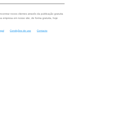
ncontrar novos clientes através da publicação gratuita
a empresa em nosso site, de forma gratuita, hoje
ugal
Condições de uso
Contacto