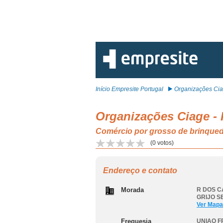
Início Empresite Portugal
Organizações Ciag
Organizações Ciage - 
Comércio por grosso de brinqu
(
0
votos)
Endereço e contato
Morada
R DOS C
GRIJO S
Ver Mapa
Freguesia
UNIAO F