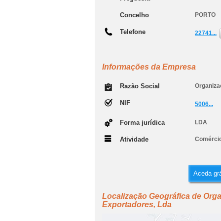
Concelho
PORTO
Telefone
22741...
Informações da Empresa
Razão Social
Organiza
NIF
5006...
Forma jurídica
LDA
Atividade
Comércio
Aceda grá
Localização Geográfica de Orga
Exportadores, Lda