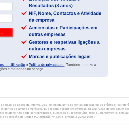
Resultados (3 anos)
NIF, Nome, Contactos e Atividade
da empresa
Accionistas e Participações em
outras empresas
Gestores e respetivas ligações a
outras empresas
Marcas e publicações legais
es de Utilização
e
Política de privacidade
. Também autorizo a
ções e melhorias do serviço.
ta da base de dados da Informa D&B, foi obtida junto de fontes públicas ou do próprio e faz refe
-la dentro do âmbito empresarial que realiza a respetiva empresa ou ENI. Caso detete algum erro 
ente relatório não pode ser reproduzido, publicado ou redistribuído, total ou parcialmente, sem
l de Proteção de Dados (Autorização Nº 32/96, emitida a 27/02/1996).