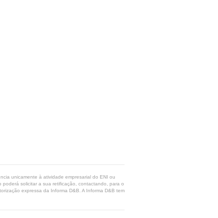
rência unicamente à atividade empresarial do ENI ou
poderá solicitar a sua retificação, contactando, para o
 autorização expressa da Informa D&B. A Informa D&B tem