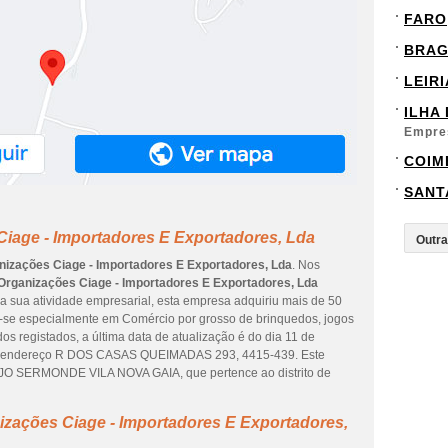
FARO
BRA
LEIRI
ILHA
Empre
COIM
SANT
Ciage - Importadores E Exportadores, Lda
nizações Ciage - Importadores E Exportadores, Lda
. Nos
Organizações Ciage - Importadores E Exportadores, Lda
da sua atividade empresarial, esta empresa adquiriu mais de 50
ra-se especialmente em Comércio por grosso de brinquedos, jogos
os registados, a última data de atualização é do dia 11 de
no endereço R DOS CASAS QUEIMADAS 293, 4415-439. Este
O SERMONDE VILA NOVA GAIA, que pertence ao distrito de
izações Ciage - Importadores E Exportadores,