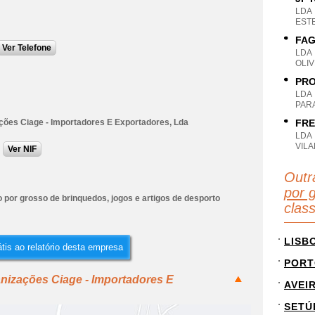
LDA
EST
FAG
Ver Telefone
LDA
OLIV
PRO
LDA
PAR
ções Ciage - Importadores E Exportadores, Lda
FRE
LDA
VILA
Ver NIF
Outr
por g
 por grosso de brinquedos, jogos e artigos de desporto
clas
LISB
tis ao relatório desta empresa
PORT
nizações Ciage - Importadores E
AVEI
SETÚ