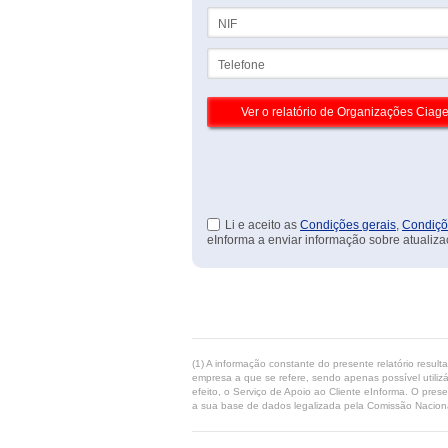
NIF
Telefone
Li e aceito as
Condições gerais
,
Condiçõ
eInforma a enviar informação sobre atualiza
(1) A informação constante do presente relatório resul
empresa a que se refere, sendo apenas possível utilizá
efeito, o Serviço de Apoio ao Cliente eInforma. O pres
a sua base de dados legalizada pela Comissão Naciona