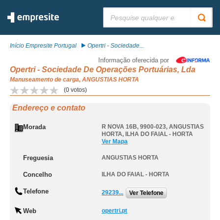
Pesquisar:
Início Empresite Portugal
Opertri - Sociedade...
Informação oferecida por
Opertri - Sociedade De Operações Portuárias, Lda
Manuseamento de carga, ANGUSTIAS HORTA
(
0
votos)
Endereço e contato
Morada
R NOVA 16B, 9900-023
,
ANGUSTIAS
HORTA
,
ILHA DO FAIAL - HORTA
Ver Mapa
Freguesia
ANGUSTIAS HORTA
Concelho
ILHA DO FAIAL - HORTA
Telefone
29239...
Ver Telefone
Web
opertri.pt