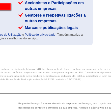
Accionistas e Participações em
outras empresas
Gestores e respetivas ligações a
outras empresas
Marcas e publicações legais
es de Utilização
e
Política de privacidade
. Também autorizo a
ções e melhorias do serviço.
ta da base de dados da Informa D&B, foi obtida junto de fontes públicas ou do próprio e faz refe
-la dentro do âmbito empresarial que realiza a respetiva empresa ou ENI. Caso detete algum erro 
ente relatório não pode ser reproduzido, publicado ou redistribuído, total ou parcialmente, sem
l de Proteção de Dados (Autorização Nº 32/96, emitida a 27/02/1996).
Empresite Portugal é o maior diretório de empresas de Portugal, que o ajuda a e
dos dados de contacto e atividade da sua empresa. Atualize a página web da su