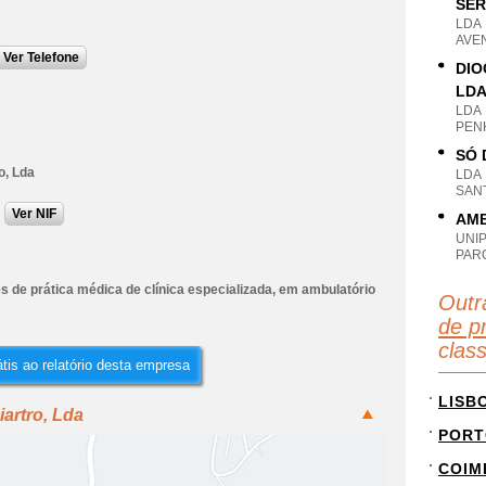
SER
LDA
AVEN
Ver Telefone
DIO
LD
LDA
PENH
SÓ 
o, Lda
LDA
SANT
Ver NIF
AMB
UNI
PAR
s de prática médica de clínica especializada, em ambulatório
Outr
de pr
clas
tis ao relatório desta empresa
LISB
artro, Lda
PORT
COIM