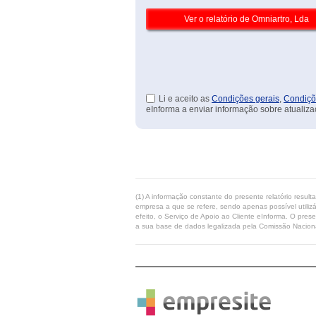
Li e aceito as
Condições gerais
,
Condiçõ
eInforma a enviar informação sobre atualiza
(1) A informação constante do presente relatório resul
empresa a que se refere, sendo apenas possível utilizá
efeito, o Serviço de Apoio ao Cliente eInforma. O pres
a sua base de dados legalizada pela Comissão Naciona