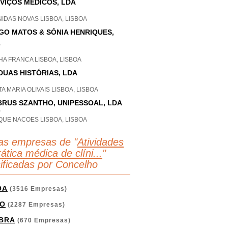
VIÇOS MÉDICOS, LDA
IDAS NOVAS LISBOA, LISBOA
GO MATOS & SÓNIA HENRIQUES,
A
A FRANCA LISBOA, LISBOA
DUAS HISTÓRIAS, LDA
A MARIA OLIVAIS LISBOA, LISBOA
RUS SZANTHO, UNIPESSOAL, LDA
P
QUE NACOES LISBOA, LISBOA
as empresas de "
Atividades
ática médica de clíni...
"
sificadas por Concelho
OA
(3516 Empresas)
O
(2287 Empresas)
BRA
(670 Empresas)