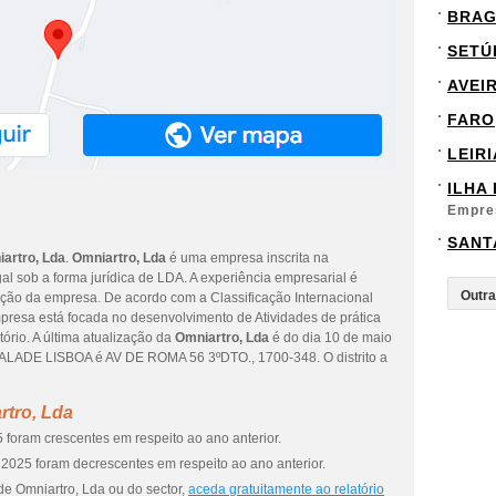
BRA
SETÚ
AVEI
FARO
LEIRI
ILHA
Empre
SANT
artro, Lda
.
Omniartro, Lda
é uma empresa inscrita na
al sob a forma jurídica de LDA. A experiência empresarial é
uição da empresa. De acordo com a Classificação Internacional
mpresa está focada no desenvolvimento de Atividades de prática
ório. A última atualização da
Omniartro, Lda
é do dia 10 de maio
ALADE LISBOA é AV DE ROMA 56 3ºDTO., 1700-348. O distrito a
rtro, Lda
 foram crescentes em respeito ao ano anterior.
2025 foram decrescentes em respeito ao ano anterior.
de Omniartro, Lda ou do sector,
aceda gratuitamente ao relatório