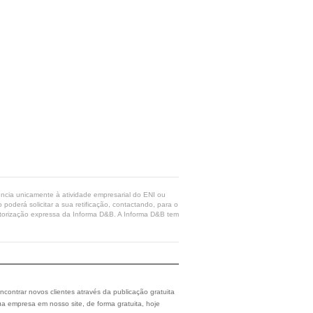
rência unicamente à atividade empresarial do ENI ou
poderá solicitar a sua retificação, contactando, para o
 autorização expressa da Informa D&B. A Informa D&B tem
ncontrar novos clientes através da publicação gratuita
a empresa em nosso site, de forma gratuita, hoje