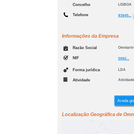
Concelho
LISBOA
Telefone
93845...
Informações da Empresa
Razão Social
Omniartr
NIF
5092...
Forma jurídica
LDA
Atividade
Atividade
Aceda grá
Localização Geográfica de Omni