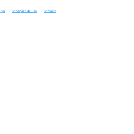
ugal
Condições de uso
Contacto