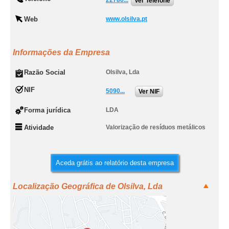
22786...
Ver Telefone
Web
www.olsilva.pt
Informações da Empresa
Razão Social
Olsilva, Lda
NIF
5090...
Ver NIF
Forma jurídica
LDA
Atividade
Valorização de resíduos metálicos
Aceda grátis ao relatório desta empresa
Localização Geográfica de Olsilva, Lda