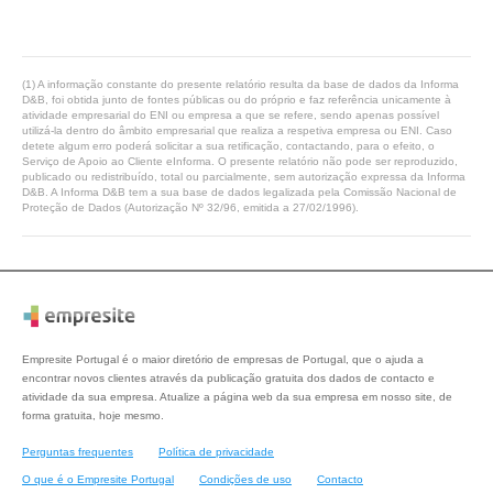
(1) A informação constante do presente relatório resulta da base de dados da Informa
D&B, foi obtida junto de fontes públicas ou do próprio e faz referência unicamente à
atividade empresarial do ENI ou empresa a que se refere, sendo apenas possível
utilizá-la dentro do âmbito empresarial que realiza a respetiva empresa ou ENI. Caso
detete algum erro poderá solicitar a sua retificação, contactando, para o efeito, o
Serviço de Apoio ao Cliente eInforma. O presente relatório não pode ser reproduzido,
publicado ou redistribuído, total ou parcialmente, sem autorização expressa da Informa
D&B. A Informa D&B tem a sua base de dados legalizada pela Comissão Nacional de
Proteção de Dados (Autorização Nº 32/96, emitida a 27/02/1996).
Empresite Portugal é o maior diretório de empresas de Portugal, que o ajuda a
encontrar novos clientes através da publicação gratuita dos dados de contacto e
atividade da sua empresa. Atualize a página web da sua empresa em nosso site, de
forma gratuita, hoje mesmo.
Perguntas frequentes
Política de privacidade
O que é o Empresite Portugal
Condições de uso
Contacto