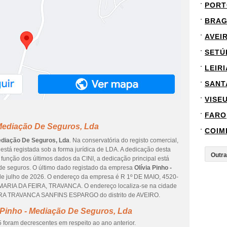
PORT
BRA
AVEI
SETÚ
LEIRI
SANT
VISE
FARO
 Mediação De Seguros, Lda
COIM
Mediação De Seguros, Lda
. Na conservatória do registo comercial,
está registada sob a forma jurídica de LDA. A dedicação desta
função dos últimos dados da CINI, a dedicação principal está
de seguros. O último dado registado da empresa
Olívia Pinho -
de julho de 2026. O endereço da empresa é R 1º DE MAIO, 4520-
RIA DA FEIRA, TRAVANCA. O endereço localiza-se na cidade
A TRAVANCA SANFINS ESPARGO do distrito de AVEIRO.
 Pinho - Mediação De Seguros, Lda
 foram decrescentes em respeito ao ano anterior.