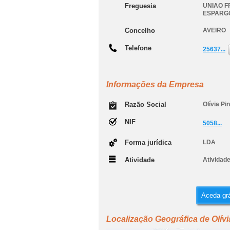
Freguesia
UNIAO F
ESPARG
Concelho
AVEIRO
Telefone
25637...
Informações da Empresa
Razão Social
Olívia Pi
NIF
5058...
Forma jurídica
LDA
Atividade
Atividad
Aceda grá
Localização Geográfica de Olív