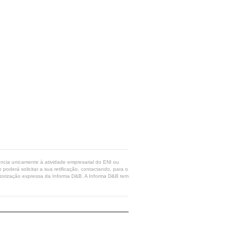
rência unicamente à atividade empresarial do ENI ou
poderá solicitar a sua retificação, contactando, para o
 autorização expressa da Informa D&B. A Informa D&B tem