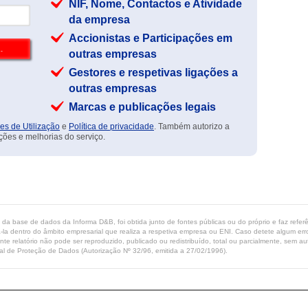
NIF, Nome, Contactos e Atividade
da empresa
Accionistas e Participações em
outras empresas
Gestores e respetivas ligações a
outras empresas
Marcas e publicações legais
es de Utilização
e
Política de privacidade
. Também autorizo a
ções e melhorias do serviço.
ta da base de dados da Informa D&B, foi obtida junto de fontes públicas ou do próprio e faz refe
-la dentro do âmbito empresarial que realiza a respetiva empresa ou ENI. Caso detete algum erro 
ente relatório não pode ser reproduzido, publicado ou redistribuído, total ou parcialmente, sem
l de Proteção de Dados (Autorização Nº 32/96, emitida a 27/02/1996).