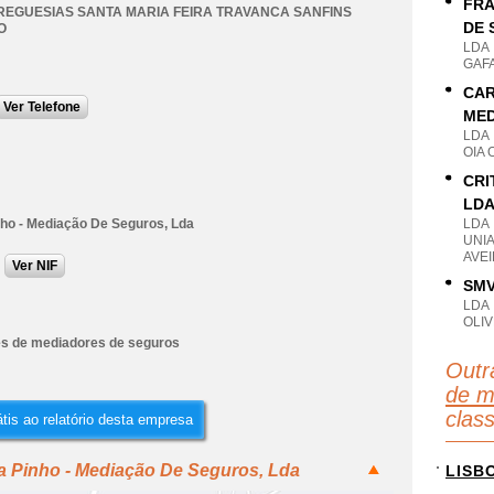
FRA
REGUESIAS SANTA MARIA FEIRA TRAVANCA SANFINS
DE 
O
LDA
GAFA
CAR
Ver Telefone
MED
LDA
OIA 
CRI
LD
nho - Mediação De Seguros, Lda
LDA
UNI
AVEI
Ver NIF
SMV
LDA
OLIV
es de mediadores de seguros
Outr
de m
clas
tis ao relatório desta empresa
ia Pinho - Mediação De Seguros, Lda
LISB