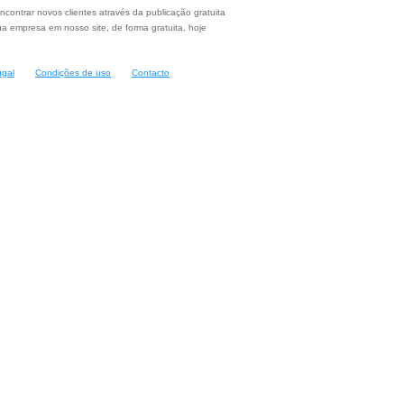
ncontrar novos clientes através da publicação gratuita
a empresa em nosso site, de forma gratuita, hoje
ugal
Condições de uso
Contacto