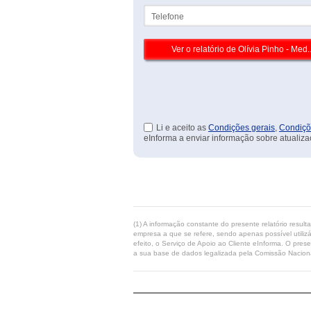
Telefone
Li e aceito as
Condições gerais
,
Condiçõ
eInforma a enviar informação sobre atualiza
(1) A informação constante do presente relatório resul
empresa a que se refere, sendo apenas possível utilizá
efeito, o Serviço de Apoio ao Cliente eInforma. O pres
a sua base de dados legalizada pela Comissão Naciona