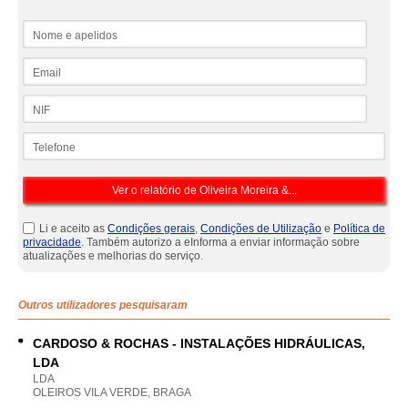
Nome e apelidos
Email
NIF
Telefone
Li e aceito as
Condições gerais
,
Condições de Utilização
e
Política de
privacidade
. Também autorizo a eInforma a enviar informação sobre
atualizações e melhorias do serviço.
Outros utilizadores pesquisaram
CARDOSO & ROCHAS - INSTALAÇÕES HIDRÁULICAS,
LDA
LDA
OLEIROS VILA VERDE, BRAGA