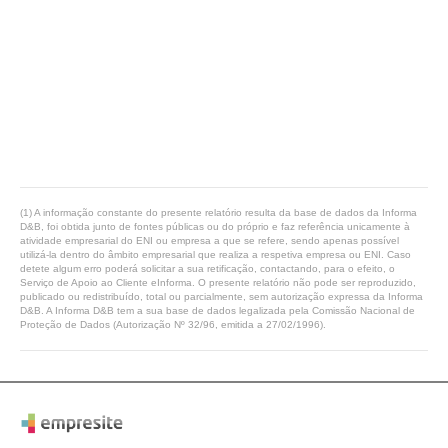
(1) A informação constante do presente relatório resulta da base de dados da Informa
D&B, foi obtida junto de fontes públicas ou do próprio e faz referência unicamente à
atividade empresarial do ENI ou empresa a que se refere, sendo apenas possível
utilizá-la dentro do âmbito empresarial que realiza a respetiva empresa ou ENI. Caso
detete algum erro poderá solicitar a sua retificação, contactando, para o efeito, o
Serviço de Apoio ao Cliente eInforma. O presente relatório não pode ser reproduzido,
publicado ou redistribuído, total ou parcialmente, sem autorização expressa da Informa
D&B. A Informa D&B tem a sua base de dados legalizada pela Comissão Nacional de
Proteção de Dados (Autorização Nº 32/96, emitida a 27/02/1996).