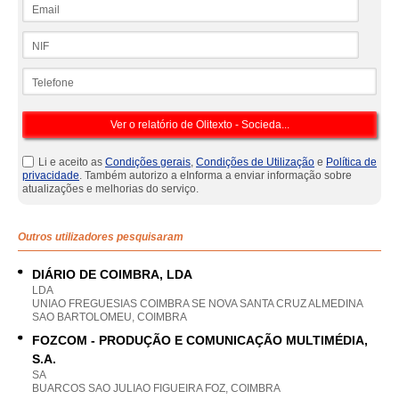
Email
NIF
Telefone
Li e aceito as
Condições gerais
,
Condições de Utilização
e
Política de
privacidade
. Também autorizo a eInforma a enviar informação sobre
atualizações e melhorias do serviço.
Outros utilizadores pesquisaram
DIÁRIO DE COIMBRA, LDA
LDA
UNIAO FREGUESIAS COIMBRA SE NOVA SANTA CRUZ ALMEDINA
SAO BARTOLOMEU, COIMBRA
FOZCOM - PRODUÇÃO E COMUNICAÇÃO MULTIMÉDIA,
S.A.
SA
BUARCOS SAO JULIAO FIGUEIRA FOZ, COIMBRA