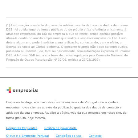
(1) A informação constante do presente relatório resulta da base de dados da Informa
D&B, foi obtida junto de fontes públicas ou do próprio e faz referência unicamente à
atividade empresarial do ENI ou empresa a que se refere, sendo apenas possível
utilizá-la dentro do âmbito empresarial que realiza a respetiva empresa ou ENI. Caso
detete algum erro poderá solicitar a sua retificação, contactando, para o efeito, o
Serviço de Apoio ao Cliente eInforma. O presente relatório não pode ser reproduzido,
publicado ou redistribuído, total ou parcialmente, sem autorização expressa da Informa
D&B. A Informa D&B tem a sua base de dados legalizada pela Comissão Nacional de
Proteção de Dados (Autorização Nº 32/96, emitida a 27/02/1996).
Empresite Portugal é o maior diretório de empresas de Portugal, que o ajuda a
encontrar novos clientes através da publicação gratuita dos dados de contacto e
atividade da sua empresa. Atualize a página web da sua empresa em nosso site, de
forma gratuita, hoje mesmo.
Perguntas frequentes
Política de privacidade
O que é o Empresite Portugal
Condições de uso
Contacto