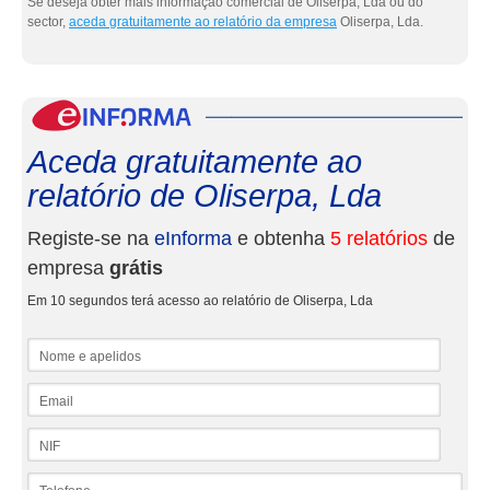
Se deseja obter mais informação comercial de Oliserpa, Lda ou do
sector,
aceda gratuitamente ao relatório da empresa
Oliserpa, Lda.
eInf
Aceda gratuitamente ao
relatório de Oliserpa, Lda
Registe-se na
eInforma
e obtenha
5 relatórios
de
empresa
grátis
Em 10 segundos terá acesso ao relatório de Oliserpa, Lda
Nome e apelidos
Email
NIF
Telefone