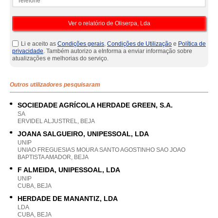
Li e aceito as
Condições gerais
,
Condições de Utilização
e
Política de
privacidade
. Também autorizo a eInforma a enviar informação sobre
atualizações e melhorias do serviço.
Outros utilizadores pesquisaram
SOCIEDADE AGRÍCOLA HERDADE GREEN, S.A.
SA
ERVIDEL ALJUSTREL, BEJA
JOANA SALGUEIRO, UNIPESSOAL, LDA
UNIP
UNIAO FREGUESIAS MOURA SANTO AGOSTINHO SAO JOAO
BAPTISTA AMADOR, BEJA
F ALMEIDA, UNIPESSOAL, LDA
UNIP
CUBA, BEJA
HERDADE DE MANANTIZ, LDA
LDA
CUBA, BEJA