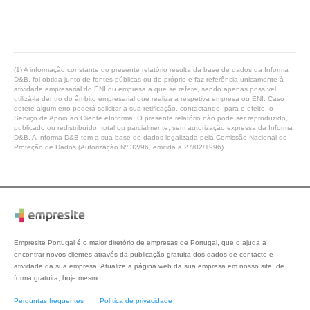
(1) A informação constante do presente relatório resulta da base de dados da Informa
D&B, foi obtida junto de fontes públicas ou do próprio e faz referência unicamente à
atividade empresarial do ENI ou empresa a que se refere, sendo apenas possível
utilizá-la dentro do âmbito empresarial que realiza a respetiva empresa ou ENI. Caso
detete algum erro poderá solicitar a sua retificação, contactando, para o efeito, o
Serviço de Apoio ao Cliente eInforma. O presente relatório não pode ser reproduzido,
publicado ou redistribuído, total ou parcialmente, sem autorização expressa da Informa
D&B. A Informa D&B tem a sua base de dados legalizada pela Comissão Nacional de
Proteção de Dados (Autorização Nº 32/96, emitida a 27/02/1996).
Empresite Portugal é o maior diretório de empresas de Portugal, que o ajuda a
encontrar novos clientes através da publicação gratuita dos dados de contacto e
atividade da sua empresa. Atualize a página web da sua empresa em nosso site, de
forma gratuita, hoje mesmo.
Perguntas frequentes
Política de privacidade