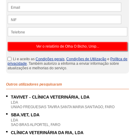
Email
NIF
Telefone
Li e aceito as
Condições gerais
,
Condições de Utilização
e
Política de
privacidade
. Também autorizo a eInforma a enviar informação sobre
atualizações e melhorias do serviço.
Outros utilizadores pesquisaram
TAVIVET - CLÍNICA VETERINÁRIA, LDA
LDA
UNIAO FREGUESIAS TAVIRA SANTA MARIA SANTIAGO, FARO
SBA.VET, LDA
LDA
SAO BRAS ALPORTEL, FARO
CLÍNICA VETERINÁRIA DA RIA, LDA