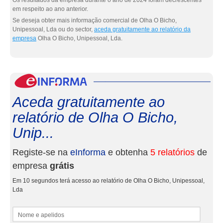
Os resultados da empresa durante o ano de 2024 foram decrescentes
em respeito ao ano anterior.
Se deseja obter mais informação comercial de Olha O Bicho,
Unipessoal, Lda ou do sector,
aceda gratuitamente ao relatório da
empresa
Olha O Bicho, Unipessoal, Lda.
eInf
Aceda gratuitamente ao
relatório de Olha O Bicho,
Unip...
Registe-se na
eInforma
e obtenha
5 relatórios
de
empresa
grátis
Em 10 segundos terá acesso ao relatório de Olha O Bicho, Unipessoal,
Lda
Nome e apelidos