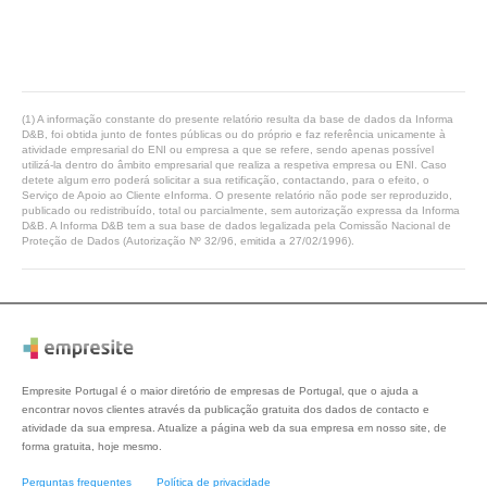
(1) A informação constante do presente relatório resulta da base de dados da Informa
D&B, foi obtida junto de fontes públicas ou do próprio e faz referência unicamente à
atividade empresarial do ENI ou empresa a que se refere, sendo apenas possível
utilizá-la dentro do âmbito empresarial que realiza a respetiva empresa ou ENI. Caso
detete algum erro poderá solicitar a sua retificação, contactando, para o efeito, o
Serviço de Apoio ao Cliente eInforma. O presente relatório não pode ser reproduzido,
publicado ou redistribuído, total ou parcialmente, sem autorização expressa da Informa
D&B. A Informa D&B tem a sua base de dados legalizada pela Comissão Nacional de
Proteção de Dados (Autorização Nº 32/96, emitida a 27/02/1996).
Empresite Portugal é o maior diretório de empresas de Portugal, que o ajuda a
encontrar novos clientes através da publicação gratuita dos dados de contacto e
atividade da sua empresa. Atualize a página web da sua empresa em nosso site, de
forma gratuita, hoje mesmo.
Perguntas frequentes
Política de privacidade