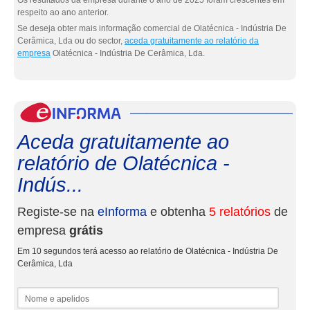
Os resultados da empresa durante o ano de 2025 foram crescentes em
respeito ao ano anterior.
Se deseja obter mais informação comercial de Olatécnica - Indústria De
Cerâmica, Lda ou do sector,
aceda gratuitamente ao relatório da
empresa
Olatécnica - Indústria De Cerâmica, Lda.
eInf
Aceda gratuitamente ao
relatório de Olatécnica -
Indús...
Registe-se na
eInforma
e obtenha
5 relatórios
de
empresa
grátis
Em 10 segundos terá acesso ao relatório de Olatécnica - Indústria De
Cerâmica, Lda
Nome e apelidos