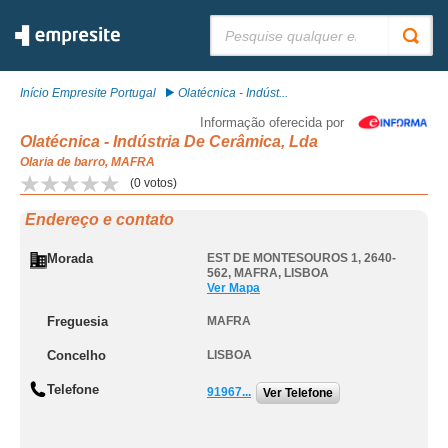
Pesquisar:
Início Empresite Portugal
Olatécnica - Indúst...
Informação oferecida por
Olatécnica - Indústria De Cerâmica, Lda
Olaria de barro, MAFRA
(
0
votos)
Endereço e contato
Morada
EST DE MONTESOUROS 1, 2640-
562
,
MAFRA
,
LISBOA
Ver Mapa
Freguesia
MAFRA
Concelho
LISBOA
Telefone
91967...
Ver Telefone