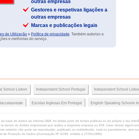
outras empresas
Gestores e respetivas ligações a
outras empresas
Marcas e publicações legais
es de Utilização
e
Política de privacidade
. Também autorizo a
ções e melhorias do serviço.
al School Lisbon
Independent School Portugal
Independent School Lisbo
Baccalaureate
Escolas Inglesas Em Portugal
English Speaking Schools In
 Portugal
Ibmyp Portugal
Ibmyp Lisbon
Ibdp Lisbon
Education P
ta da base de dados da Informa D&B, foi obtida junto de fontes públicas ou do próprio e faz refe
-la dentro do âmbito empresarial que realiza a respetiva empresa ou ENI. Caso detete algum erro 
ente relatório não pode ser reproduzido, publicado ou redistribuído, total ou parcialmente, sem
Ingles
Secundario Lingua Inglesa
Bolsas De Estudo
Scholarships
l de Proteção de Dados (Autorização Nº 32/96, emitida a 27/02/1996).