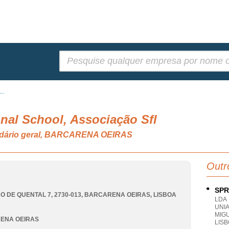
Pesquisar:
..
onal School, Associação Sfl
cundário geral, BARCARENA OEIRAS
Outr
SPR
O DE QUENTAL 7, 2730-013
,
BARCARENA OEIRAS
,
LISBOA
LDA
UNIA
MIG
ENA OEIRAS
LIS