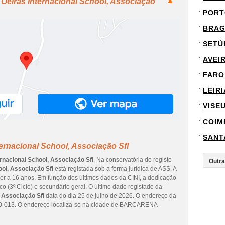
 Oeiras Internacional School, Associação
PORT
BRA
SETÚ
AVEI
FARO
LEIRI
VISE
COIM
SANT
ternacional School, Associação Sfl
ernacional School, Associação Sfl
. Na conservatória do registo
ool, Associação Sfl
está registada sob a forma jurídica de ASS. A
or a 16 anos. Em função dos últimos dados da CINI, a dedicação
o (3º Ciclo) e secundário geral. O último dado registado da
, Associação Sfl
data do dia 25 de julho de 2026. O endereço da
013. O endereço localiza-se na cidade de BARCARENA