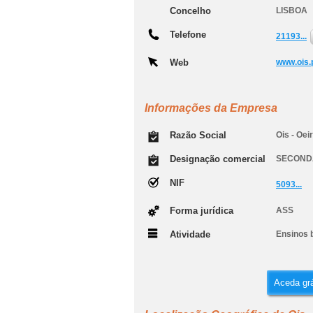
Concelho
LISBOA
Telefone
21193...
Web
www.ois.
Informações da Empresa
Razão Social
Ois - Oei
Designação comercial
SECONDA
NIF
5093...
Forma jurídica
ASS
Atividade
Ensinos b
Aceda grá