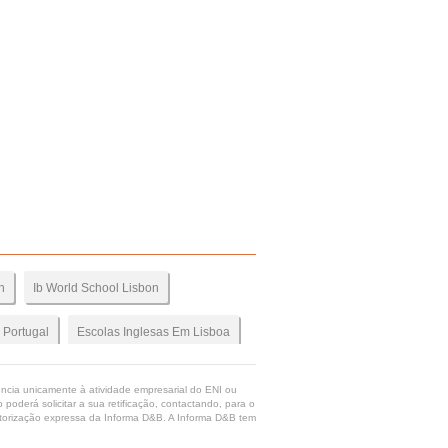
n
Ib World School Lisbon
 Portugal
Escolas Inglesas Em Lisboa
ortugal
International Education Portugal
rência unicamente à atividade empresarial do ENI ou
poderá solicitar a sua retificação, contactando, para o
 autorização expressa da Informa D&B. A Informa D&B tem