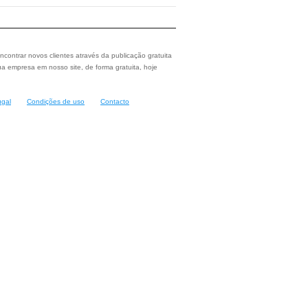
ncontrar novos clientes através da publicação gratuita
a empresa em nosso site, de forma gratuita, hoje
ugal
Condições de uso
Contacto