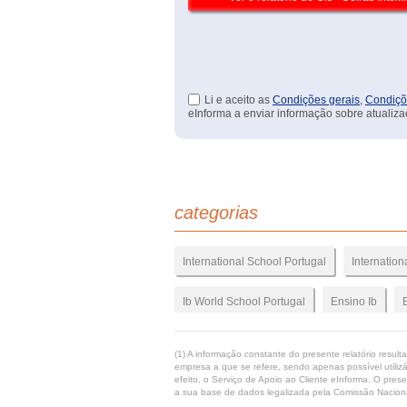
Li e aceito as
Condições gerais
,
Condiçõ
eInforma a enviar informação sobre atualiza
categorias
International School Portugal
Internation
Ib World School Portugal
Ensino Ib
English Speaking Schools In Lisbon
Ibdp
(1) A informação constante do presente relatório resul
empresa a que se refere, sendo apenas possível utilizá
efeito, o Serviço de Apoio ao Cliente eInforma. O pres
Educacao Internacional
Ensino Privado 
a sua base de dados legalizada pela Comissão Naciona