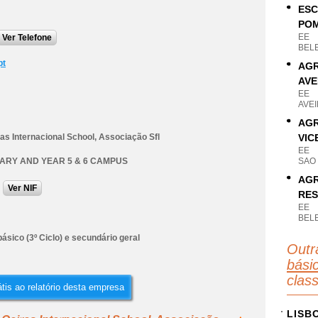
ESC
PO
EE
Ver Telefone
BELE
pt
AGR
AVE
EE
AVEI
AGR
ras Internacional School, Associação Sfl
VIC
EE
RY AND YEAR 5 & 6 CAMPUS
SAO 
AGR
Ver NIF
RE
EE
BELE
ásico (3º Ciclo) e secundário geral
Outr
básic
clas
tis ao relatório desta empresa
LISB