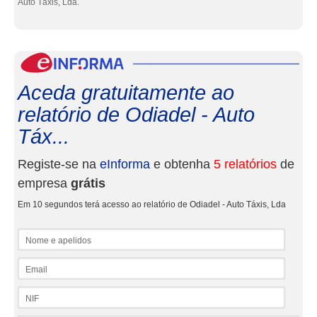
Auto Táxis, Lda.
eInf
Aceda gratuitamente ao
relatório de Odiadel - Auto
Táx...
Registe-se na
eInforma
e obtenha
5 relatórios
de
empresa
grátis
Em 10 segundos terá acesso ao relatório de Odiadel - Auto Táxis, Lda
Nome e apelidos
Email
NIF