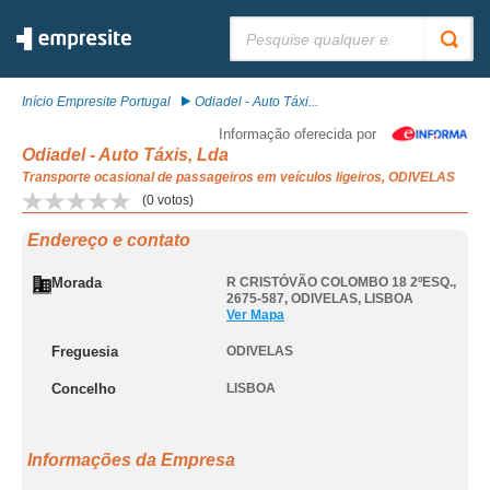
Pesquisar:
Início Empresite Portugal
Odiadel - Auto Táxi...
Informação oferecida por
Odiadel - Auto Táxis, Lda
Transporte ocasional de passageiros em veículos ligeiros, ODIVELAS
(
0
votos)
Endereço e contato
Morada
R CRISTÓVÃO COLOMBO 18 2ºESQ.,
2675-587
,
ODIVELAS
,
LISBOA
Ver Mapa
Freguesia
ODIVELAS
Concelho
LISBOA
Informações da Empresa