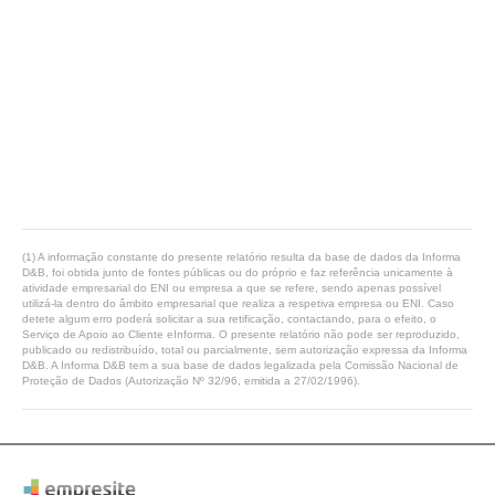
(1) A informação constante do presente relatório resulta da base de dados da Informa
D&B, foi obtida junto de fontes públicas ou do próprio e faz referência unicamente à
atividade empresarial do ENI ou empresa a que se refere, sendo apenas possível
utilizá-la dentro do âmbito empresarial que realiza a respetiva empresa ou ENI. Caso
detete algum erro poderá solicitar a sua retificação, contactando, para o efeito, o
Serviço de Apoio ao Cliente eInforma. O presente relatório não pode ser reproduzido,
publicado ou redistribuído, total ou parcialmente, sem autorização expressa da Informa
D&B. A Informa D&B tem a sua base de dados legalizada pela Comissão Nacional de
Proteção de Dados (Autorização Nº 32/96, emitida a 27/02/1996).