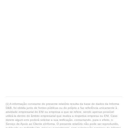
(1) A informação constante do presente relatório resulta da base de dados da Informa
D&B, foi obtida junto de fontes públicas ou do próprio e faz referência unicamente à
atividade empresarial do ENI ou empresa a que se refere, sendo apenas possível
utilizá-la dentro do âmbito empresarial que realiza a respetiva empresa ou ENI. Caso
detete algum erro poderá solicitar a sua retificação, contactando, para o efeito, o
Serviço de Apoio ao Cliente eInforma. O presente relatório não pode ser reproduzido,
publicado ou redistribuído, total ou parcialmente, sem autorização expressa da Informa