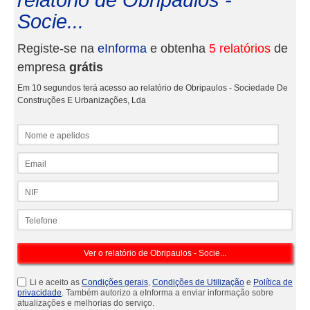
relatório de Obripaulos -
Socie...
Registe-se na
eInforma
e obtenha
5 relatórios
de
empresa
grátis
Em 10 segundos terá acesso ao relatório de Obripaulos - Sociedade De
Construções E Urbanizações, Lda
Nome e apelidos
Email
NIF
Telefone
Li e aceito as
Condições gerais
,
Condições de Utilização
e
Política de
privacidade
. Também autorizo a eInforma a enviar informação sobre
atualizações e melhorias do serviço.