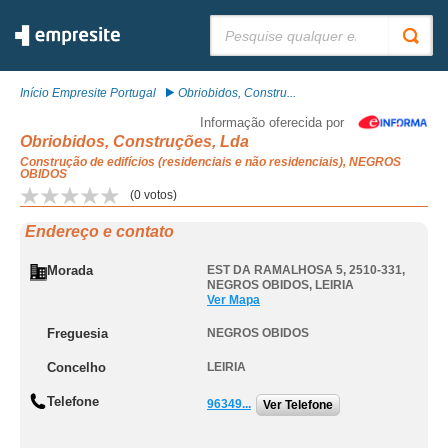
Pesquisar:
Início Empresite Portugal
Obriobidos, Constru...
Informação oferecida por
Obriobidos, Construções, Lda
Construção de edifícios (residenciais e não residenciais), NEGROS
OBIDOS
(
0
votos)
Endereço e contato
Morada
EST DA RAMALHOSA 5, 2510-331
,
NEGROS OBIDOS
,
LEIRIA
Ver Mapa
Freguesia
NEGROS OBIDOS
Concelho
LEIRIA
Telefone
96349...
Ver Telefone