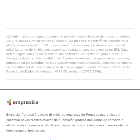
(1) A informação constante do presente relatório resulta da base de dados da Informa
D&B, foi obtida junto de fontes públicas ou do próprio e faz referência unicamente à
atividade empresarial do ENI ou empresa a que se refere, sendo apenas possível
utilizá-la dentro do âmbito empresarial que realiza a respetiva empresa ou ENI. Caso
detete algum erro poderá solicitar a sua retificação, contactando, para o efeito, o
Serviço de Apoio ao Cliente eInforma. O presente relatório não pode ser reproduzido,
publicado ou redistribuído, total ou parcialmente, sem autorização expressa da Informa
D&B. A Informa D&B tem a sua base de dados legalizada pela Comissão Nacional de
Proteção de Dados (Autorização Nº 32/96, emitida a 27/02/1996).
Empresite Portugal é o maior diretório de empresas de Portugal, que o ajuda a
encontrar novos clientes através da publicação gratuita dos dados de contacto e
atividade da sua empresa. Atualize a página web da sua empresa em nosso site, de
forma gratuita, hoje mesmo.