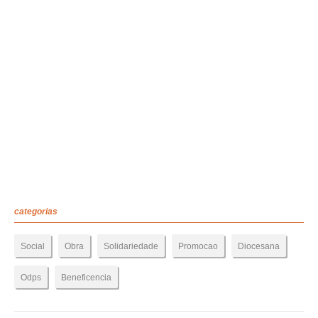
categorias
Social
Obra
Solidariedade
Promocao
Diocesana
Odps
Beneficencia