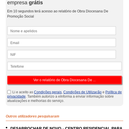
empresa
grátis
Em 10 segundos terá acesso ao relatório de Obra Diocesana De
Promoção Social
Nome e apelidos
Email
NIF
Telefone
Li e aceito as
Condições gerais
,
Condições de Utilização
e
Política de
privacidade
. Também autorizo a eInforma a enviar informação sobre
atualizações e melhorias do serviço.
Outros utilizadores pesquisaram
DESABROCHAR DE NOVO - CENTRO RESIDENCIAL PARA