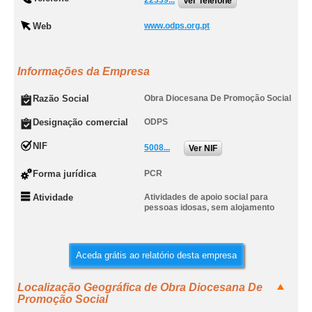
22339...
Ver Telefone
Web
www.odps.org.pt
Informações da Empresa
Razão Social
Obra Diocesana De Promoção Social
Designação comercial
ODPS
NIF
5008...
Ver NIF
Forma jurídica
PCR
Atividade
Atividades de apoio social para
pessoas idosas, sem alojamento
Aceda grátis ao relatório desta empresa
Localização Geográfica de Obra Diocesana De
Promoção Social