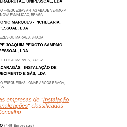
ERABRUTAL, UNIPESSOAL, LDA
P
AO FREGUESIAS ANTAS ABADE VERMOIM
 NOVA FAMALICAO, BRAGA
ÓNIO MARQUES - PICHELARIA,
PESSOAL, LDA
P
EZES GUIMARAES, BRAGA
IPE JOAQUIM PEIXOTO SAMPAIO,
PESSOAL, LDA
P
DELO GUIMARAES, BRAGA
CARAGÁS - INSTALAÇÃO DE
ECIMENTO E GÁS, LDA
AO FREGUESIAS LOMAR ARCOS BRAGA,
GA
as empresas de "
Instalação
analizações
" classificadas
Concelho
O
(449 Empresas)