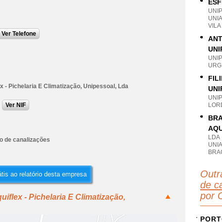
ESF
UNI
UNI
VILA
Ver Telefone
ANT
UNI
UNI
URG
FIL
ex - Pichelaria E Climatização, Unipessoal, Lda
UNI
UNI
Ver NIF
LOR
BRA
AQU
LDA
ão de canalizações
UNI
BRA
Outr
tis ao relatório desta empresa
de c
por 
iflex - Pichelaria E Climatização,
PORT