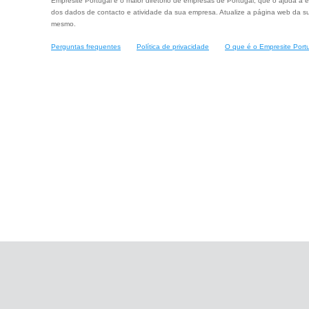
Empresite Portugal é o maior diretório de empresas de Portugal, que o ajuda a e
dos dados de contacto e atividade da sua empresa. Atualize a página web da su
mesmo.
Perguntas frequentes
Política de privacidade
O que é o Empresite Port