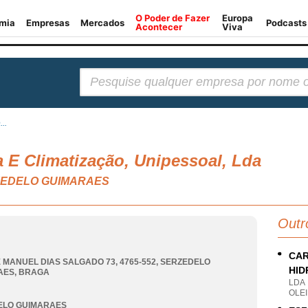
Pesquisar:
...
ia E Climatização, Unipessoal, Lda
SERZEDELO GUIMARAES
Outr
CAR
 MANUEL DIAS SALGADO 73, 4765-552
,
SERZEDELO
HID
AES
,
BRAGA
LDA
OLEI
ELO GUIMARAES