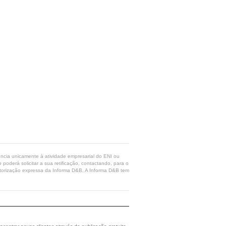
rência unicamente à atividade empresarial do ENI ou
poderá solicitar a sua retificação, contactando, para o
 autorização expressa da Informa D&B. A Informa D&B tem