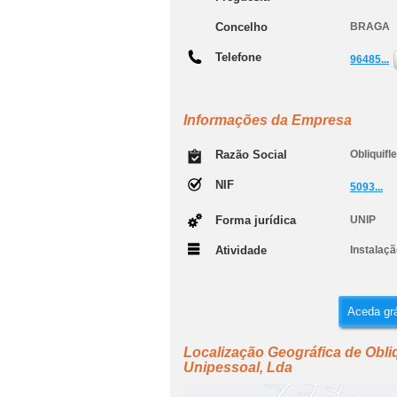
Concelho
BRAGA
Telefone
96485...
Informações da Empresa
Razão Social
Obliquifl
NIF
5093...
Forma jurídica
UNIP
Atividade
Instalaç
Aceda grá
Localização Geográfica de Obliqu
Unipessoal, Lda