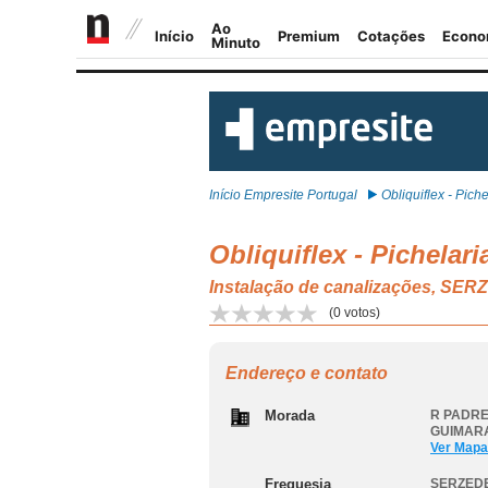
Início Empresite Portugal
Obliquiflex - Piche
Obliquiflex - Pichelar
Instalação de canalizações, 
(
0
votos)
Endereço e contato
Morada
R PADRE
GUIMAR
Ver Mapa
Freguesia
SERZED