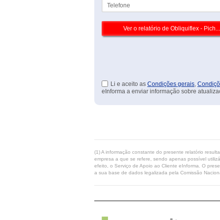
Telefone
Li e aceito as
Condições gerais
,
Condiçõ
eInforma a enviar informação sobre atualiza
(1) A informação constante do presente relatório resul
empresa a que se refere, sendo apenas possível utilizá
efeito, o Serviço de Apoio ao Cliente eInforma. O pres
a sua base de dados legalizada pela Comissão Naciona