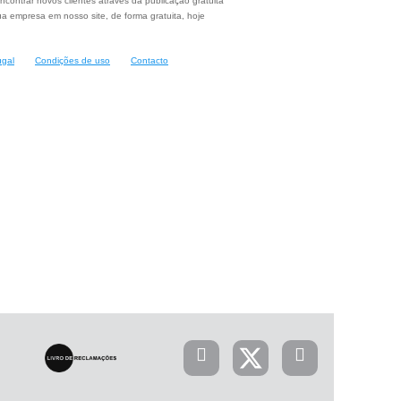
ncontrar novos clientes através da publicação gratuita
a empresa em nosso site, de forma gratuita, hoje
ugal
Condições de uso
Contacto