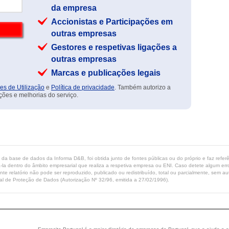
da empresa
Accionistas e Participações em
outras empresas
Gestores e respetivas ligações a
outras empresas
Marcas e publicações legais
es de Utilização
e
Política de privacidade
. Também autorizo a
ções e melhorias do serviço.
ta da base de dados da Informa D&B, foi obtida junto de fontes públicas ou do próprio e faz refe
-la dentro do âmbito empresarial que realiza a respetiva empresa ou ENI. Caso detete algum erro 
ente relatório não pode ser reproduzido, publicado ou redistribuído, total ou parcialmente, sem
l de Proteção de Dados (Autorização Nº 32/96, emitida a 27/02/1996).