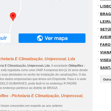
LISB
BRA
LEIRI
SETÚ
AVEI
FARO
VIAN
ichelaria E Climatização, Unipessoal, Lda
VISE
laria E Climatização, Unipessoal, Lda
. A sociedade
Obliquiflex -
SANT
a
está registada como uma UNIP. A empresa tem já 16 anos desde
 suas atividades no sector de Instalação de canalizações. O dia
 dos dados empresariais que temos em Empresite. Para ir à sede
ZEDELO GUIMARAES, pode fazê-lo no endereço R PADRE
endereço pertence ao distrito de BRAGA.
flex - Pichelaria E Climatização, Unipessoal,
 foram crescentes em respeito ao ano anterior.