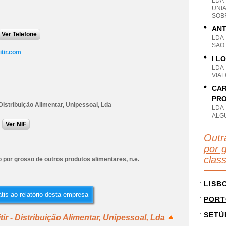
LDA
UNI
SOBR
ANT
Ver Telefone
LDA
SAO
itir.com
I L
LDA
VIAL
CAR
PRO
- Distribuição Alimentar, Unipessoal, Lda
LDA
ALG
Ver NIF
Outr
por 
clas
por grosso de outros produtos alimentares, n.e.
LISB
tis ao relatório desta empresa
PORT
SETÚ
ir - Distribuição Alimentar, Unipessoal, Lda