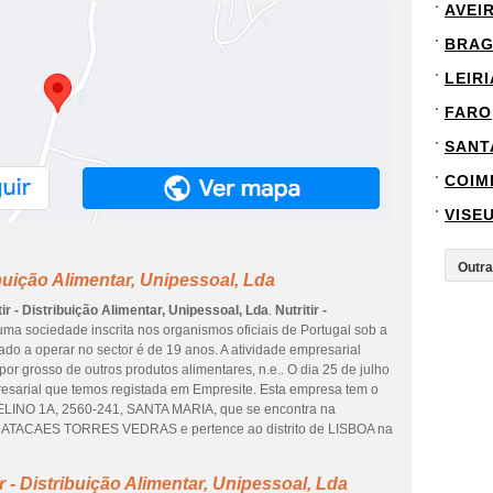
AVEI
BRA
LEIRI
FARO
SANT
COIM
VISE
ibuição Alimentar, Unipessoal, Lda
tir - Distribuição Alimentar, Unipessoal, Lda
.
Nutritir -
ma sociedade inscrita nos organismos oficiais de Portugal sob a
ado a operar no sector é de 19 anos. A atividade empresarial
r grosso de outros produtos alimentares, n.e.. O dia 25 de julho
resarial que temos registada em Empresite. Esta empresa tem o
INO 1A, 2560-241, SANTA MARIA, que se encontra na
ATACAES TORRES VEDRAS e pertence ao distrito de LISBOA na
 - Distribuição Alimentar, Unipessoal, Lda