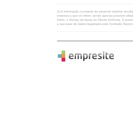
(1) A informação constante do presente relatório resul
empresa a que se refere, sendo apenas possível utilizá
efeito, o Serviço de Apoio ao Cliente eInforma. O pres
a sua base de dados legalizada pela Comissão Naciona