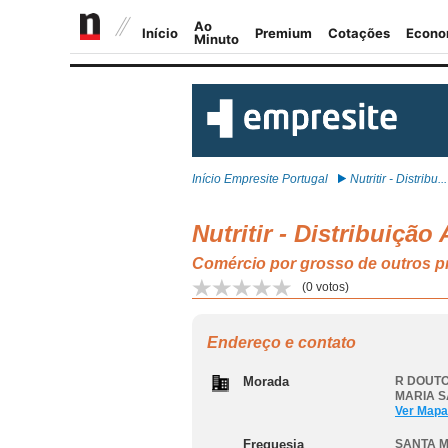
Início Empresite Portugal
Nutritir - Distribu...
Nutritir - Distribuição
Comércio por grosso de outros
(
0
votos)
Endereço e contato
Morada
R DOUTO
MARIA 
Ver Mapa
Freguesia
SANTA 