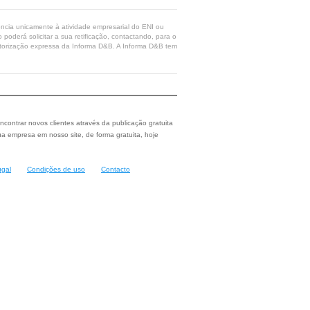
rência unicamente à atividade empresarial do ENI ou
poderá solicitar a sua retificação, contactando, para o
 autorização expressa da Informa D&B. A Informa D&B tem
ncontrar novos clientes através da publicação gratuita
a empresa em nosso site, de forma gratuita, hoje
ugal
Condições de uso
Contacto