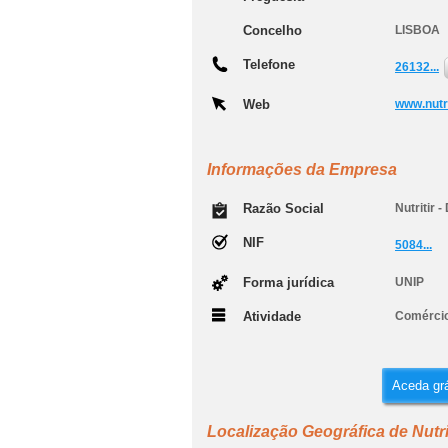
Concelho
LISBOA
Telefone
26132...
Web
www.nutr
Informações da Empresa
Razão Social
Nutritir 
NIF
5084...
Forma jurídica
UNIP
Atividade
Comércio 
Aceda grá
Localização Geográfica de Nutrit