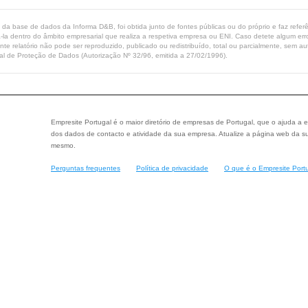
ta da base de dados da Informa D&B, foi obtida junto de fontes públicas ou do próprio e faz refe
-la dentro do âmbito empresarial que realiza a respetiva empresa ou ENI. Caso detete algum erro 
ente relatório não pode ser reproduzido, publicado ou redistribuído, total ou parcialmente, sem
l de Proteção de Dados (Autorização Nº 32/96, emitida a 27/02/1996).
Empresite Portugal é o maior diretório de empresas de Portugal, que o ajuda a e
dos dados de contacto e atividade da sua empresa. Atualize a página web da su
mesmo.
Perguntas frequentes
Política de privacidade
O que é o Empresite Port