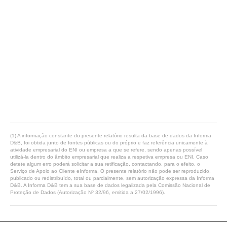
(1) A informação constante do presente relatório resulta da base de dados da Informa
D&B, foi obtida junto de fontes públicas ou do próprio e faz referência unicamente à
atividade empresarial do ENI ou empresa a que se refere, sendo apenas possível
utilizá-la dentro do âmbito empresarial que realiza a respetiva empresa ou ENI. Caso
detete algum erro poderá solicitar a sua retificação, contactando, para o efeito, o
Serviço de Apoio ao Cliente eInforma. O presente relatório não pode ser reproduzido,
publicado ou redistribuído, total ou parcialmente, sem autorização expressa da Informa
D&B. A Informa D&B tem a sua base de dados legalizada pela Comissão Nacional de
Proteção de Dados (Autorização Nº 32/96, emitida a 27/02/1996).