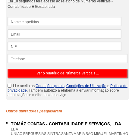
Em 10 segundos terá acesso ao relatório de Números Verticais -
Contabilidade E Gestão, Lda
Nome e apelidos
Email
NIF
Telefone
Li e aceito as
Condições gerais
,
Condições de Utilização
e
Política de
privacidade
. Também autorizo a eInforma a enviar informação sobre
atualizações e melhorias do serviço.
Outros utilizadores pesquisaram
TOMÁZ CONTAS - CONTABILIDADE E SERVIÇOS, LDA
LDA
UNIAO FREGUESIAS SINTRA SANTA MARIA SAO MIGUEL MARTINHO