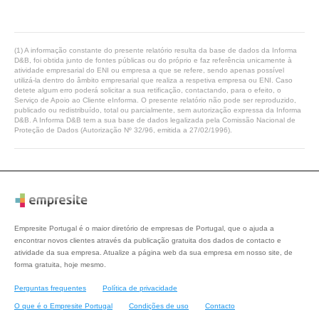
(1) A informação constante do presente relatório resulta da base de dados da Informa
D&B, foi obtida junto de fontes públicas ou do próprio e faz referência unicamente à
atividade empresarial do ENI ou empresa a que se refere, sendo apenas possível
utilizá-la dentro do âmbito empresarial que realiza a respetiva empresa ou ENI. Caso
detete algum erro poderá solicitar a sua retificação, contactando, para o efeito, o
Serviço de Apoio ao Cliente eInforma. O presente relatório não pode ser reproduzido,
publicado ou redistribuído, total ou parcialmente, sem autorização expressa da Informa
D&B. A Informa D&B tem a sua base de dados legalizada pela Comissão Nacional de
Proteção de Dados (Autorização Nº 32/96, emitida a 27/02/1996).
Empresite Portugal é o maior diretório de empresas de Portugal, que o ajuda a
encontrar novos clientes através da publicação gratuita dos dados de contacto e
atividade da sua empresa. Atualize a página web da sua empresa em nosso site, de
forma gratuita, hoje mesmo.
Perguntas frequentes
Política de privacidade
O que é o Empresite Portugal
Condições de uso
Contacto