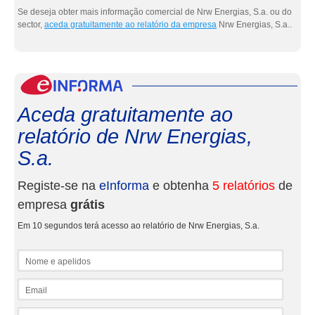
Se deseja obter mais informação comercial de Nrw Energias, S.a. ou do
sector,
aceda gratuitamente ao relatório da empresa
Nrw Energias, S.a..
eInf
Aceda gratuitamente ao
relatório de Nrw Energias,
S.a.
Registe-se na
eInforma
e obtenha
5 relatórios
de
empresa
grátis
Em 10 segundos terá acesso ao relatório de Nrw Energias, S.a.
Nome e apelidos
Email
NIF