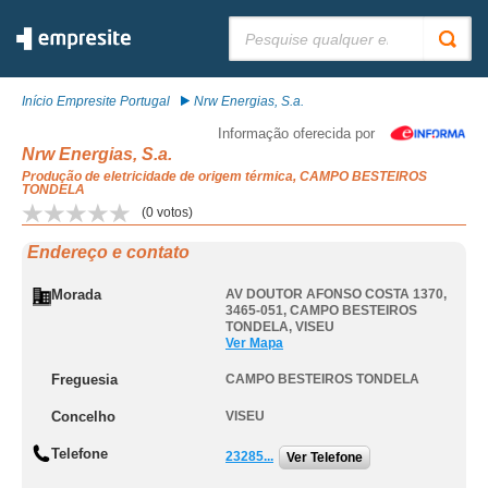
Pesquisar:
Início Empresite Portugal
Nrw Energias, S.a.
Informação oferecida por
Nrw Energias, S.a.
Produção de eletricidade de origem térmica, CAMPO BESTEIROS
TONDELA
(
0
votos)
Endereço e contato
Morada
AV DOUTOR AFONSO COSTA 1370,
3465-051
,
CAMPO BESTEIROS
TONDELA
,
VISEU
Ver Mapa
Freguesia
CAMPO BESTEIROS TONDELA
Concelho
VISEU
Telefone
23285...
Ver Telefone