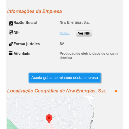
Informações da Empresa
Razão Social
Nrw Energias, S.a.
NIF
5083...
Ver NIF
Forma jurídica
SA
Atividade
Produção de eletricidade de origem
térmica
Aceda grátis ao relatório desta empresa
Localização Geográfica de Nrw Energias, S.a.