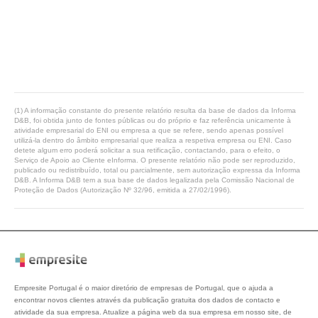
(1) A informação constante do presente relatório resulta da base de dados da Informa
D&B, foi obtida junto de fontes públicas ou do próprio e faz referência unicamente à
atividade empresarial do ENI ou empresa a que se refere, sendo apenas possível
utilizá-la dentro do âmbito empresarial que realiza a respetiva empresa ou ENI. Caso
detete algum erro poderá solicitar a sua retificação, contactando, para o efeito, o
Serviço de Apoio ao Cliente eInforma. O presente relatório não pode ser reproduzido,
publicado ou redistribuído, total ou parcialmente, sem autorização expressa da Informa
D&B. A Informa D&B tem a sua base de dados legalizada pela Comissão Nacional de
Proteção de Dados (Autorização Nº 32/96, emitida a 27/02/1996).
Empresite Portugal é o maior diretório de empresas de Portugal, que o ajuda a
encontrar novos clientes através da publicação gratuita dos dados de contacto e
atividade da sua empresa. Atualize a página web da sua empresa em nosso site, de