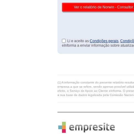
Li e aceito as
Condições gerais
,
Condiçõ
eInforma a enviar informação sobre atualiza
(1) A informação constante do presente relatório resul
empresa a que se refere, sendo apenas possível utilizá
efeito, o Serviço de Apoio ao Cliente eInforma. O pres
a sua base de dados legalizada pela Comissão Naciona