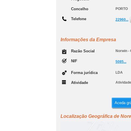
Concelho
PORTO
Telefone
22960...
Informações da Empresa
Razão Social
Norwin - 
NIF
5085...
Forma jurídica
LDA
Atividade
Atividade
Aceda grá
Localização Geográfica de Norw