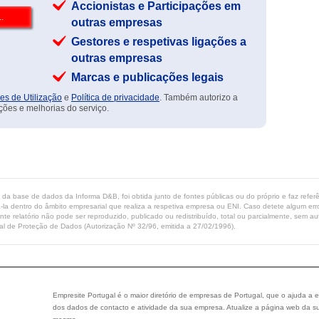
Accionistas e Participações em
outras empresas
Gestores e respetivas ligações a
outras empresas
Marcas e publicações legais
es de Utilização
e
Política de privacidade
. Também autorizo a
ções e melhorias do serviço.
ta da base de dados da Informa D&B, foi obtida junto de fontes públicas ou do próprio e faz refe
-la dentro do âmbito empresarial que realiza a respetiva empresa ou ENI. Caso detete algum erro 
ente relatório não pode ser reproduzido, publicado ou redistribuído, total ou parcialmente, sem
l de Proteção de Dados (Autorização Nº 32/96, emitida a 27/02/1996).
Empresite Portugal é o maior diretório de empresas de Portugal, que o ajuda a e
dos dados de contacto e atividade da sua empresa. Atualize a página web da su