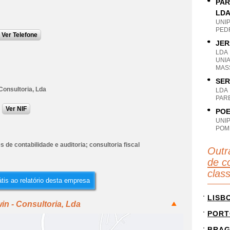
PAR
LD
UNI
PED
Ver Telefone
JER
LDA
UNI
MAS
SER
Consultoria, Lda
LDA
PAR
Ver NIF
POE
UNI
POM
s de contabilidade e auditoria; consultoria fiscal
Outr
de co
clas
tis ao relatório desta empresa
LISB
in - Consultoria, Lda
PORT
BRA