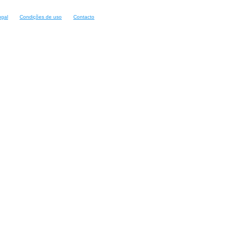
ugal
Condições de uso
Contacto