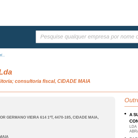
Pesquisar:
i...
 Lda
itoria; consultoria fiscal, CIDADE MAIA
Outr
A S
OR GERMANO VIEIRA 614 1ºT, 4470-185
,
CIDADE MAIA
,
CON
LDA
ABR
MAIA