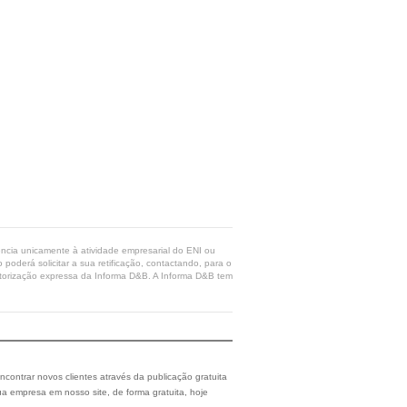
rência unicamente à atividade empresarial do ENI ou
poderá solicitar a sua retificação, contactando, para o
 autorização expressa da Informa D&B. A Informa D&B tem
ncontrar novos clientes através da publicação gratuita
a empresa em nosso site, de forma gratuita, hoje