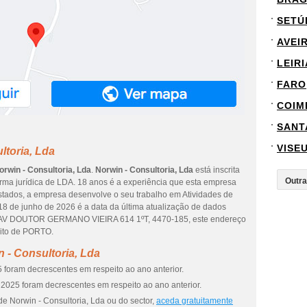
SETÚ
AVEI
LEIRI
FARO
COIM
SANT
VISE
ltoria, Lda
orwin - Consultoria, Lda
.
Norwin - Consultoria, Lda
está inscrita
orma jurídica de LDA. 18 anos é a experiência que esta empresa
stados, a empresa desenvolve o seu trabalho em Atividades de
l. 18 de junho de 2026 é a data da última atualização de dados
é AV DOUTOR GERMANO VIEIRA 614 1ºT, 4470-185, este endereço
rito de PORTO.
 - Consultoria, Lda
 foram decrescentes em respeito ao ano anterior.
2025 foram decrescentes em respeito ao ano anterior.
e Norwin - Consultoria, Lda ou do sector,
aceda gratuitamente