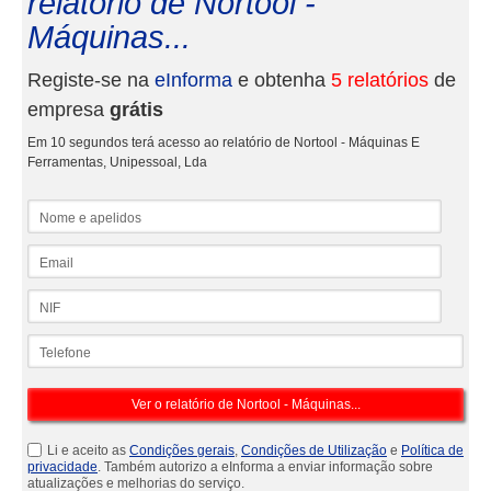
relatório de Nortool -
Máquinas...
Registe-se na
eInforma
e obtenha
5 relatórios
de
empresa
grátis
Em 10 segundos terá acesso ao relatório de Nortool - Máquinas E
Ferramentas, Unipessoal, Lda
Nome e apelidos
Email
NIF
Telefone
Li e aceito as
Condições gerais
,
Condições de Utilização
e
Política de
privacidade
. Também autorizo a eInforma a enviar informação sobre
atualizações e melhorias do serviço.