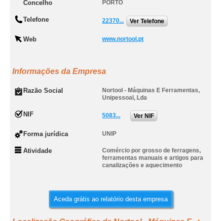
Concelho
PORTO
Telefone
22370...
Ver Telefone
Web
www.nortool.pt
Informações da Empresa
Razão Social
Nortool - Máquinas E Ferramentas,
Unipessoal, Lda
NIF
5083...
Ver NIF
Forma jurídica
UNIP
Atividade
Comércio por grosso de ferragens,
ferramentas manuais e artigos para
canalizações e aquecimento
Aceda grátis ao relatório desta empresa