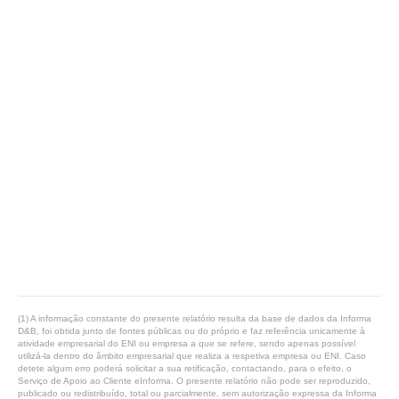
(1) A informação constante do presente relatório resulta da base de dados da Informa
D&B, foi obtida junto de fontes públicas ou do próprio e faz referência unicamente à
atividade empresarial do ENI ou empresa a que se refere, sendo apenas possível
utilizá-la dentro do âmbito empresarial que realiza a respetiva empresa ou ENI. Caso
detete algum erro poderá solicitar a sua retificação, contactando, para o efeito, o
Serviço de Apoio ao Cliente eInforma. O presente relatório não pode ser reproduzido,
publicado ou redistribuído, total ou parcialmente, sem autorização expressa da Informa