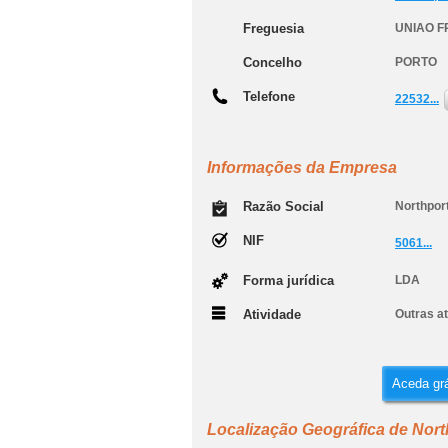
Freguesia
UNIAO F
Concelho
PORTO
Telefone
22532...
Informações da Empresa
Razão Social
Northport
NIF
5061...
Forma jurídica
LDA
Atividade
Outras a
Aceda grá
Localização Geográfica de Nort