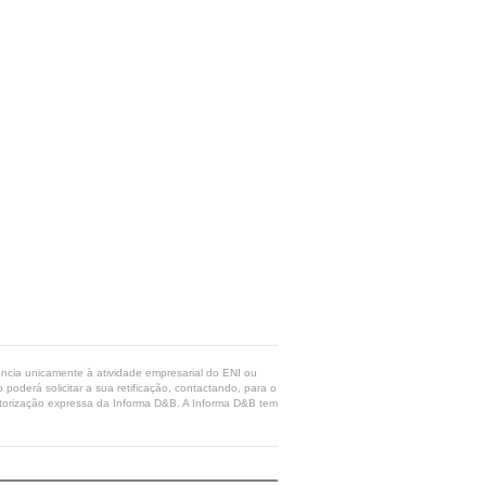
rência unicamente à atividade empresarial do ENI ou
poderá solicitar a sua retificação, contactando, para o
 autorização expressa da Informa D&B. A Informa D&B tem