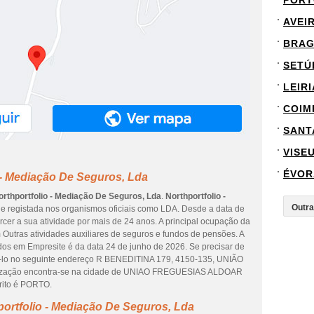
PORT
AVEI
BRA
SETÚ
LEIRI
COIM
SANT
VISE
ÉVOR
 - Mediação De Seguros, Lda
orthportfolio - Mediação De Seguros, Lda
.
Northportfolio -
 registada nos organismos oficiais como LDA. Desde a data de
rcer a sua atividade por mais de 24 anos. A principal ocupação da
 Outras atividades auxiliares de seguros e fundos de pensões. A
dos em Empresite é da data 24 de junho de 2026. Se precisar de
azê-lo no seguinte endereço R BENEDITINA 179, 4150-135, UNIÃO
zação encontra-se na cidade de UNIAO FREGUESIAS ALDOAR
ito é PORTO.
ortfolio - Mediação De Seguros, Lda