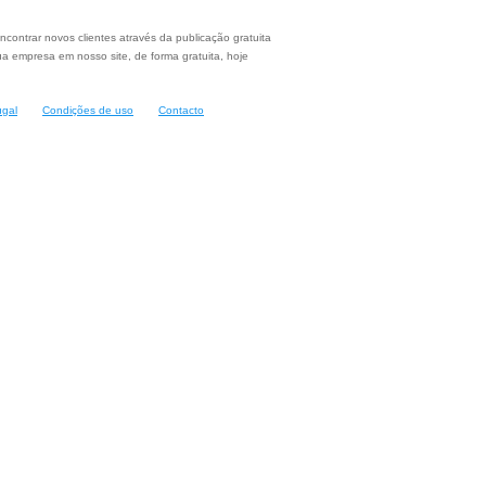
ncontrar novos clientes através da publicação gratuita
a empresa em nosso site, de forma gratuita, hoje
ugal
Condições de uso
Contacto