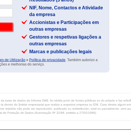
NIF, Nome, Contactos e Atividade
da empresa
Accionistas e Participações em
outras empresas
Gestores e respetivas ligações a
outras empresas
Marcas e publicações legais
es de Utilização
e
Política de privacidade
. Também autorizo a
ções e melhorias do serviço.
ta da base de dados da Informa D&B, foi obtida junto de fontes públicas ou do próprio e faz refe
-la dentro do âmbito empresarial que realiza a respetiva empresa ou ENI. Caso detete algum erro 
ente relatório não pode ser reproduzido, publicado ou redistribuído, total ou parcialmente, sem
l de Proteção de Dados (Autorização Nº 32/96, emitida a 27/02/1996).