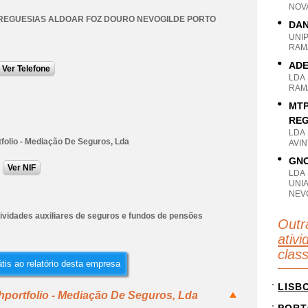
NOVA
REGUESIAS ALDOAR FOZ DOURO NEVOGILDE PORTO
DAN
UNI
RAM
ADE
Ver Telefone
LDA
RAM
MTP
REG
LDA
folio - Mediação De Seguros, Lda
AVIN
GNO
Ver NIF
LDA
UNI
NEV
tividades auxiliares de seguros e fundos de pensões
Outr
ativi
clas
tis ao relatório desta empresa
LISB
hportfolio - Mediação De Seguros, Lda