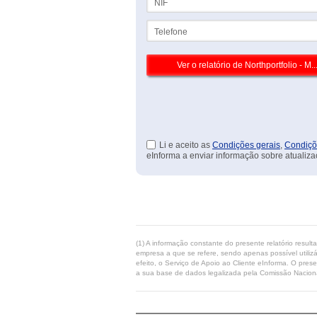
Telefone
Li e aceito as
Condições gerais
,
Condiçõ
eInforma a enviar informação sobre atualiza
(1) A informação constante do presente relatório resul
empresa a que se refere, sendo apenas possível utilizá
efeito, o Serviço de Apoio ao Cliente eInforma. O pres
a sua base de dados legalizada pela Comissão Naciona