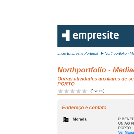
Início Empresite Portugal
Northportfolio - Me
Northportfolio - Medi
Outras atividades auxiliares 
PORTO
(
0
votos)
Endereço e contato
Morada
R BENED
UNIAO F
PORTO
Ver Mapa