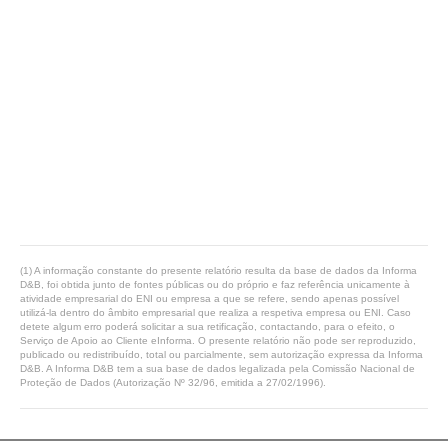
(1) A informação constante do presente relatório resulta da base de dados da Informa
D&B, foi obtida junto de fontes públicas ou do próprio e faz referência unicamente à
atividade empresarial do ENI ou empresa a que se refere, sendo apenas possível
utilizá-la dentro do âmbito empresarial que realiza a respetiva empresa ou ENI. Caso
detete algum erro poderá solicitar a sua retificação, contactando, para o efeito, o
Serviço de Apoio ao Cliente eInforma. O presente relatório não pode ser reproduzido,
publicado ou redistribuído, total ou parcialmente, sem autorização expressa da Informa
D&B. A Informa D&B tem a sua base de dados legalizada pela Comissão Nacional de
Proteção de Dados (Autorização Nº 32/96, emitida a 27/02/1996).