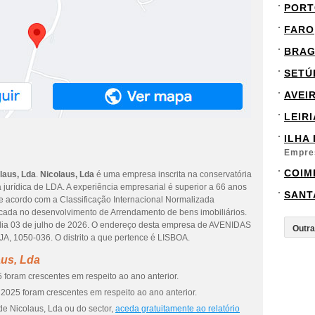
PORT
FARO
BRA
SETÚ
AVEI
LEIRI
ILHA
Empre
COIM
laus, Lda
.
Nicolaus, Lda
é uma empresa inscrita na conservatória
a jurídica de LDA. A experiência empresarial é superior a 66 anos
SANT
e acordo com a Classificação Internacional Normalizada
focada no desenvolvimento de Arrendamento de bens imobiliários.
dia 03 de julho de 2026. O endereço desta empresa de AVENIDAS
1050-036. O distrito a que pertence é LISBOA.
aus, Lda
 foram crescentes em respeito ao ano anterior.
2025 foram crescentes em respeito ao ano anterior.
de Nicolaus, Lda ou do sector,
aceda gratuitamente ao relatório