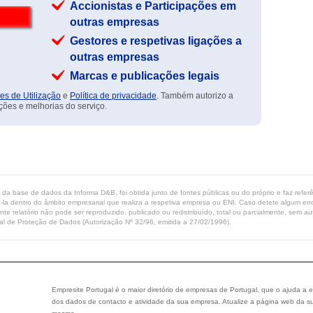
Accionistas e Participações em
outras empresas
Gestores e respetivas ligações a
outras empresas
Marcas e publicações legais
es de Utilização
e
Política de privacidade
. Também autorizo a
ções e melhorias do serviço.
ta da base de dados da Informa D&B, foi obtida junto de fontes públicas ou do próprio e faz refe
-la dentro do âmbito empresarial que realiza a respetiva empresa ou ENI. Caso detete algum erro 
ente relatório não pode ser reproduzido, publicado ou redistribuído, total ou parcialmente, sem
l de Proteção de Dados (Autorização Nº 32/96, emitida a 27/02/1996).
Empresite Portugal é o maior diretório de empresas de Portugal, que o ajuda a e
dos dados de contacto e atividade da sua empresa. Atualize a página web da su