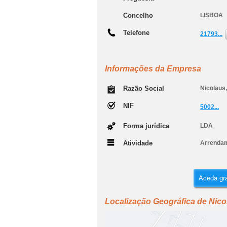
Concelho
LISBOA
Telefone
21793...
Informações da Empresa
Razão Social
Nicolaus
NIF
5002...
Forma jurídica
LDA
Atividade
Arrendam
Aceda grá
Localização Geográfica de Nico