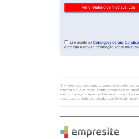
Li e aceito as
Condições gerais
,
Condiçõ
eInforma a enviar informação sobre atualiza
(1) A informação constante do presente relatório resul
empresa a que se refere, sendo apenas possível utilizá
efeito, o Serviço de Apoio ao Cliente eInforma. O pres
a sua base de dados legalizada pela Comissão Naciona