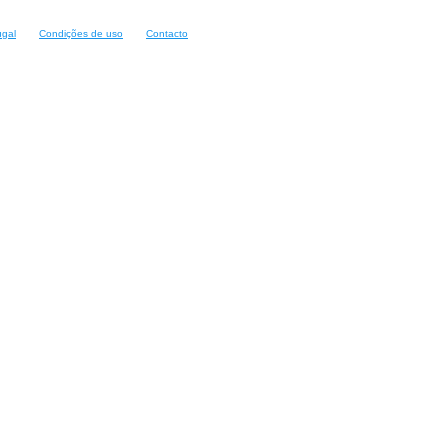
ugal
Condições de uso
Contacto