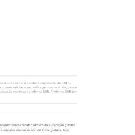
rência unicamente à atividade empresarial do ENI ou
poderá solicitar a sua retificação, contactando, para o
 autorização expressa da Informa D&B. A Informa D&B tem
ncontrar novos clientes através da publicação gratuita
a empresa em nosso site, de forma gratuita, hoje