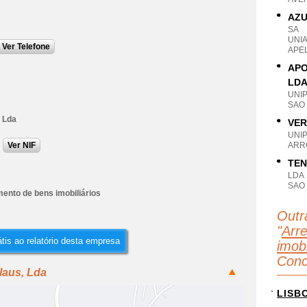
AZU
SA
UNI
Ver Telefone
APE
APO
LD
UNI
SAO
, Lda
VER
UNI
Ver NIF
ARRO
TEN
LDA
SAO
ento de bens imobiliários
Outr
"
Arr
tis ao relatório desta empresa
imobi
Conc
laus, Lda
LISB