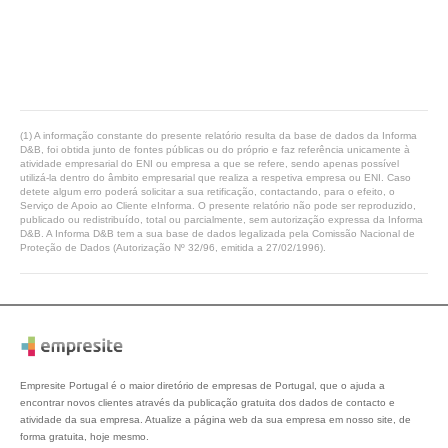
(1) A informação constante do presente relatório resulta da base de dados da Informa
D&B, foi obtida junto de fontes públicas ou do próprio e faz referência unicamente à
atividade empresarial do ENI ou empresa a que se refere, sendo apenas possível
utilizá-la dentro do âmbito empresarial que realiza a respetiva empresa ou ENI. Caso
detete algum erro poderá solicitar a sua retificação, contactando, para o efeito, o
Serviço de Apoio ao Cliente eInforma. O presente relatório não pode ser reproduzido,
publicado ou redistribuído, total ou parcialmente, sem autorização expressa da Informa
D&B. A Informa D&B tem a sua base de dados legalizada pela Comissão Nacional de
Proteção de Dados (Autorização Nº 32/96, emitida a 27/02/1996).
Empresite Portugal é o maior diretório de empresas de Portugal, que o ajuda a
encontrar novos clientes através da publicação gratuita dos dados de contacto e
atividade da sua empresa. Atualize a página web da sua empresa em nosso site, de
forma gratuita, hoje mesmo.