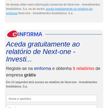
Se deseja obter mais informação comercial de Next-one - Investimentos
Imobiliários, S.a. ou do sector,
aceda gratuitamente ao relatório da
empresa
Next-one - Investimentos Imobiliários, S.a..
eInf
Aceda gratuitamente ao
relatório de Next-one -
Investi...
Registe-se na
eInforma
e obtenha
5 relatórios
de
empresa
grátis
Em 10 segundos terá acesso ao relatório de Next-one - Investimentos
Imobiliários, S.a.
Nome e apelidos
Email