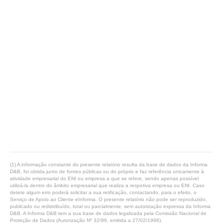
(1) A informação constante do presente relatório resulta da base de dados da Informa
D&B, foi obtida junto de fontes públicas ou do próprio e faz referência unicamente à
atividade empresarial do ENI ou empresa a que se refere, sendo apenas possível
utilizá-la dentro do âmbito empresarial que realiza a respetiva empresa ou ENI. Caso
detete algum erro poderá solicitar a sua retificação, contactando, para o efeito, o
Serviço de Apoio ao Cliente eInforma. O presente relatório não pode ser reproduzido,
publicado ou redistribuído, total ou parcialmente, sem autorização expressa da Informa
D&B. A Informa D&B tem a sua base de dados legalizada pela Comissão Nacional de
Proteção de Dados (Autorização Nº 32/96, emitida a 27/02/1996).