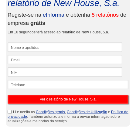
relatório de New House, S.a.
Registe-se na
eInforma
e obtenha
5 relatórios
de
empresa
grátis
Em 10 segundos terá acesso ao relatório de New House, S.a.
Nome e apelidos
Email
NIF
Telefone
Li e aceito as
Condições gerais
,
Condições de Utilização
e
Política de
privacidade
. Também autorizo a eInforma a enviar informação sobre
atualizações e melhorias do serviço.