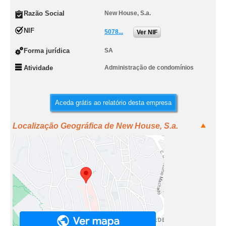
Razão Social
New House, S.a.
NIF
5078...
Ver NIF
Forma jurídica
SA
Atividade
Administração de condomínios
Aceda grátis ao relatório desta empresa
Localização Geográfica de New House, S.a.