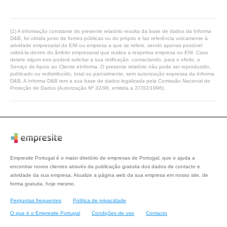
(1) A informação constante do presente relatório resulta da base de dados da Informa
D&B, foi obtida junto de fontes públicas ou do próprio e faz referência unicamente à
atividade empresarial do ENI ou empresa a que se refere, sendo apenas possível
utilizá-la dentro do âmbito empresarial que realiza a respetiva empresa ou ENI. Caso
detete algum erro poderá solicitar a sua retificação, contactando, para o efeito, o
Serviço de Apoio ao Cliente eInforma. O presente relatório não pode ser reproduzido,
publicado ou redistribuído, total ou parcialmente, sem autorização expressa da Informa
D&B. A Informa D&B tem a sua base de dados legalizada pela Comissão Nacional de
Proteção de Dados (Autorização Nº 32/96, emitida a 27/02/1996).
Empresite Portugal é o maior diretório de empresas de Portugal, que o ajuda a
encontrar novos clientes através da publicação gratuita dos dados de contacto e
atividade da sua empresa. Atualize a página web da sua empresa em nosso site, de
forma gratuita, hoje mesmo.
Perguntas frequentes
Política de privacidade
O que é o Empresite Portugal
Condições de uso
Contacto