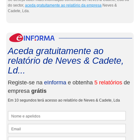
do sector,
aceda gratuitamente ao relatório da empresa
Neves &
Cadete, Lda.
eInf
Aceda gratuitamente ao
relatório de Neves & Cadete,
Ld...
Registe-se na
eInforma
e obtenha
5 relatórios
de
empresa
grátis
Em 10 segundos terá acesso ao relatório de Neves & Cadete, Lda
Nome e apelidos
Email
NIF