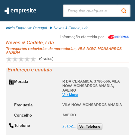
Pesquisar:
Início Empresite Portugal
Neves & Cadete, Lda
Informação oferecida por
Neves & Cadete, Lda
Transportes rodoviários de mercadorias, VILA NOVA MONSARROS
ANADIA
(
0
votos)
Endereço e contato
Morada
R DA CERÂMICA, 3780-566
,
VILA
NOVA MONSARROS ANADIA
,
AVEIRO
Ver Mapa
Freguesia
VILA NOVA MONSARROS ANADIA
Concelho
AVEIRO
Telefone
23152...
Ver Telefone