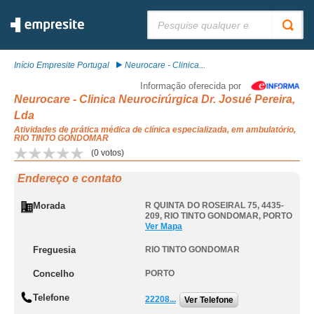
Pesquisar:
Início Empresite Portugal
Neurocare - Clinica...
Informação oferecida por
Neurocare - Clinica Neurocirúrgica Dr. Josué Pereira,
Lda
Atividades de prática médica de clínica especializada, em ambulatório,
RIO TINTO GONDOMAR
(
0
votos)
Endereço e contato
Morada
R QUINTA DO ROSEIRAL 75, 4435-
209
,
RIO TINTO GONDOMAR
,
PORTO
Ver Mapa
Freguesia
RIO TINTO GONDOMAR
Concelho
PORTO
Telefone
22208...
Ver Telefone