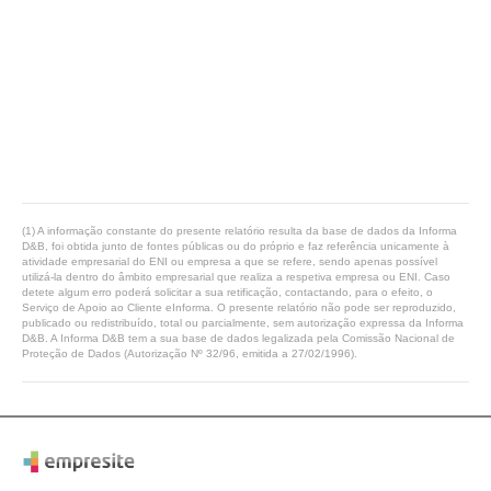
(1) A informação constante do presente relatório resulta da base de dados da Informa
D&B, foi obtida junto de fontes públicas ou do próprio e faz referência unicamente à
atividade empresarial do ENI ou empresa a que se refere, sendo apenas possível
utilizá-la dentro do âmbito empresarial que realiza a respetiva empresa ou ENI. Caso
detete algum erro poderá solicitar a sua retificação, contactando, para o efeito, o
Serviço de Apoio ao Cliente eInforma. O presente relatório não pode ser reproduzido,
publicado ou redistribuído, total ou parcialmente, sem autorização expressa da Informa
D&B. A Informa D&B tem a sua base de dados legalizada pela Comissão Nacional de
Proteção de Dados (Autorização Nº 32/96, emitida a 27/02/1996).