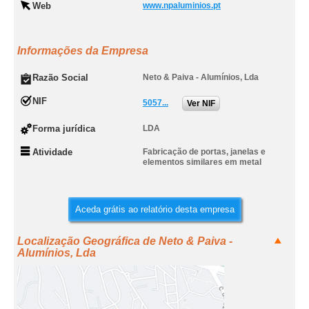
Web
www.npaluminios.pt
Informações da Empresa
Razão Social
Neto & Paiva - Alumínios, Lda
NIF
5057...
Ver NIF
Forma jurídica
LDA
Atividade
Fabricação de portas, janelas e
elementos similares em metal
Aceda grátis ao relatório desta empresa
Localização Geográfica de Neto & Paiva -
Alumínios, Lda