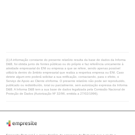
(1) A informação constante do presente relatório resulta da base de dados da Informa
D&B, foi obtida junto de fontes públicas ou do próprio e faz referência unicamente à
atividade empresarial do ENI ou empresa a que se refere, sendo apenas possível
utilizá-la dentro do âmbito empresarial que realiza a respetiva empresa ou ENI. Caso
detete algum erro poderá solicitar a sua retificação, contactando, para o efeito, o
Serviço de Apoio ao Cliente eInforma. O presente relatório não pode ser reproduzido,
publicado ou redistribuído, total ou parcialmente, sem autorização expressa da Informa
D&B. A Informa D&B tem a sua base de dados legalizada pela Comissão Nacional de
Proteção de Dados (Autorização Nº 32/96, emitida a 27/02/1996).