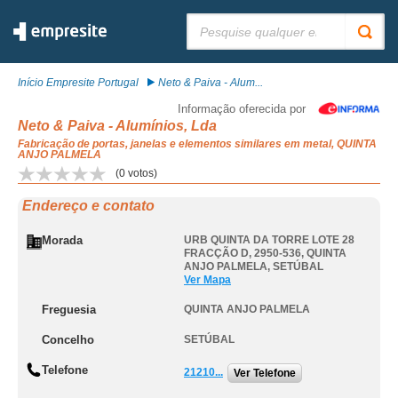
Pesquisar:
Início Empresite Portugal
Neto & Paiva - Alum...
Informação oferecida por
Neto & Paiva - Alumínios, Lda
Fabricação de portas, janelas e elementos similares em metal, QUINTA
ANJO PALMELA
(
0
votos)
Endereço e contato
Morada
URB QUINTA DA TORRE LOTE 28
FRACÇÃO D, 2950-536
,
QUINTA
ANJO PALMELA
,
SETÚBAL
Ver Mapa
Freguesia
QUINTA ANJO PALMELA
Concelho
SETÚBAL
Telefone
21210...
Ver Telefone