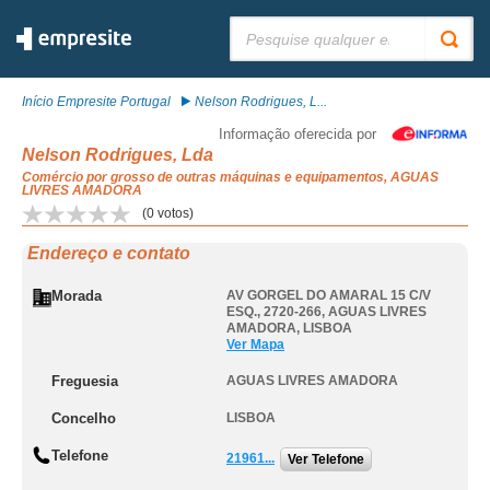
Pesquisar:
Início Empresite Portugal
Nelson Rodrigues, L...
Informação oferecida por
Nelson Rodrigues, Lda
Comércio por grosso de outras máquinas e equipamentos, AGUAS
LIVRES AMADORA
(
0
votos)
Endereço e contato
Morada
AV GORGEL DO AMARAL 15 C/V
ESQ., 2720-266
,
AGUAS LIVRES
AMADORA
,
LISBOA
Ver Mapa
Freguesia
AGUAS LIVRES AMADORA
Concelho
LISBOA
Telefone
21961...
Ver Telefone