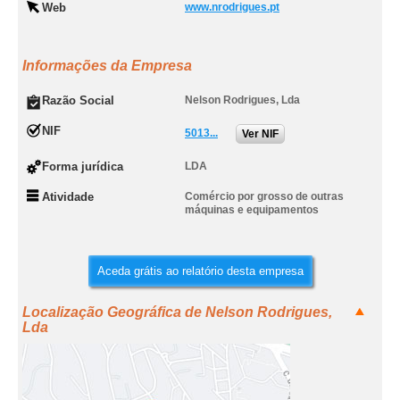
Web
www.nrodrigues.pt
Informações da Empresa
Razão Social
Nelson Rodrigues, Lda
NIF
5013...
Ver NIF
Forma jurídica
LDA
Atividade
Comércio por grosso de outras
máquinas e equipamentos
Aceda grátis ao relatório desta empresa
Localização Geográfica de Nelson Rodrigues,
Lda