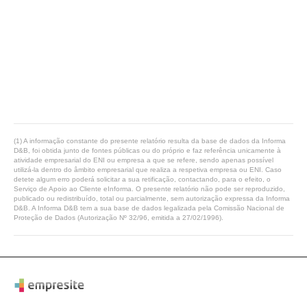
(1) A informação constante do presente relatório resulta da base de dados da Informa
D&B, foi obtida junto de fontes públicas ou do próprio e faz referência unicamente à
atividade empresarial do ENI ou empresa a que se refere, sendo apenas possível
utilizá-la dentro do âmbito empresarial que realiza a respetiva empresa ou ENI. Caso
detete algum erro poderá solicitar a sua retificação, contactando, para o efeito, o
Serviço de Apoio ao Cliente eInforma. O presente relatório não pode ser reproduzido,
publicado ou redistribuído, total ou parcialmente, sem autorização expressa da Informa
D&B. A Informa D&B tem a sua base de dados legalizada pela Comissão Nacional de
Proteção de Dados (Autorização Nº 32/96, emitida a 27/02/1996).