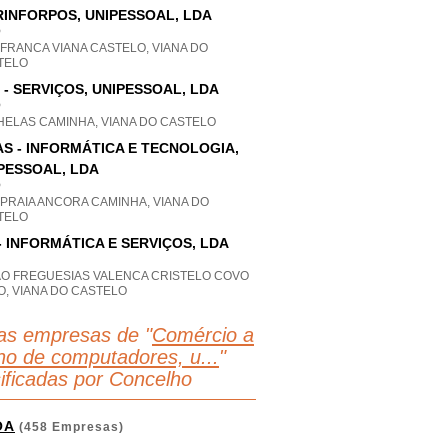
INFORPOS, UNIPESSOAL, LDA
P
 FRANCA VIANA CASTELO, VIANA DO
TELO
 - SERVIÇOS, UNIPESSOAL, LDA
P
HELAS CAMINHA, VIANA DO CASTELO
AS - INFORMÁTICA E TECNOLOGIA,
PESSOAL, LDA
P
 PRAIA ANCORA CAMINHA, VIANA DO
TELO
- INFORMÁTICA E SERVIÇOS, LDA
AO FREGUESIAS VALENCA CRISTELO COVO
O, VIANA DO CASTELO
as empresas de "
Comércio a
lho de computadores, u...
"
sificadas por Concelho
OA
(458 Empresas)