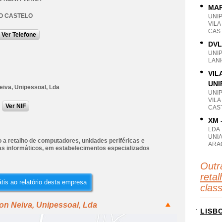
MAR
O CASTELO
UNI
VILA
CAS
Ver Telefone
DVL
UNI
LAN
VIL
UNI
eiva, Unipessoal, Lda
UNI
VILA
Ver NIF
CAS
XM 
LDA
UNI
 a retalho de computadores, unidades periféricas e
ARA
s informáticos, em estabelecimentos especializados
Outr
reta
tis ao relatório desta empresa
clas
on Neiva, Unipessoal, Lda
LISB