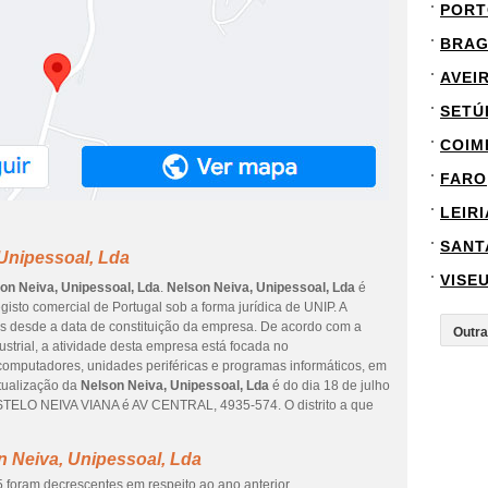
PORT
BRA
AVEI
SETÚ
COIM
FARO
LEIRI
SANT
Unipessoal, Lda
VISE
on Neiva, Unipessoal, Lda
.
Nelson Neiva, Unipessoal, Lda
é
gisto comercial de Portugal sob a forma jurídica de UNIP. A
os desde a data de constituição da empresa. De acordo com a
ustrial, a atividade desta empresa está focada no
omputadores, unidades periféricas e programas informáticos, em
atualização da
Nelson Neiva, Unipessoal, Lda
é do dia 18 de julho
TELO NEIVA VIANA é AV CENTRAL, 4935-574. O distrito a que
n Neiva, Unipessoal, Lda
 foram decrescentes em respeito ao ano anterior.