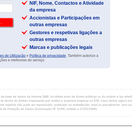
NIF, Nome, Contactos e Atividade
da empresa
Accionistas e Participações em
outras empresas
Gestores e respetivas ligações a
outras empresas
Marcas e publicações legais
es de Utilização
e
Política de privacidade
. Também autorizo a
ções e melhorias do serviço.
ta da base de dados da Informa D&B, foi obtida junto de fontes públicas ou do próprio e faz refe
-la dentro do âmbito empresarial que realiza a respetiva empresa ou ENI. Caso detete algum erro 
ente relatório não pode ser reproduzido, publicado ou redistribuído, total ou parcialmente, sem
l de Proteção de Dados (Autorização Nº 32/96, emitida a 27/02/1996).