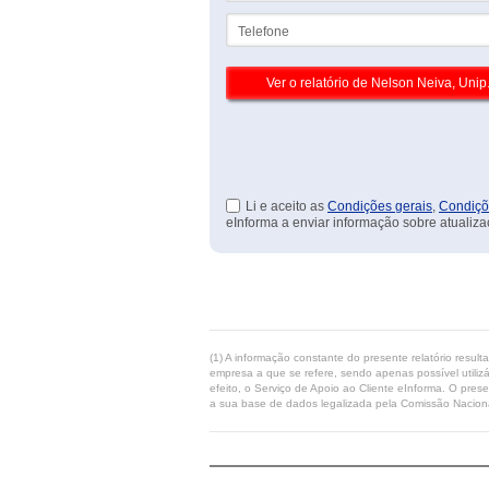
Telefone
Li e aceito as
Condições gerais
,
Condiçõ
eInforma a enviar informação sobre atualiza
(1) A informação constante do presente relatório resul
empresa a que se refere, sendo apenas possível utilizá
efeito, o Serviço de Apoio ao Cliente eInforma. O pres
a sua base de dados legalizada pela Comissão Naciona