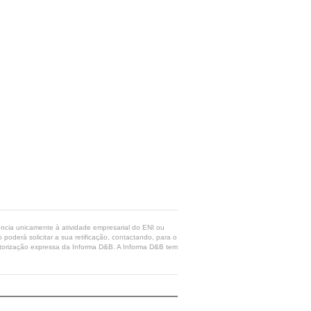
rência unicamente à atividade empresarial do ENI ou
poderá solicitar a sua retificação, contactando, para o
 autorização expressa da Informa D&B. A Informa D&B tem