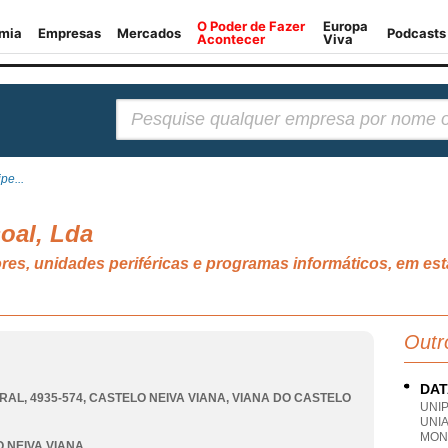
Pesquisar:
pe...
oal, Lda
es, unidades periféricas e programas informáticos, em es
Outr
DAT
RAL, 4935-574
,
CASTELO NEIVA VIANA
,
VIANA DO CASTELO
UNI
UNI
MON
 NEIVA VIANA