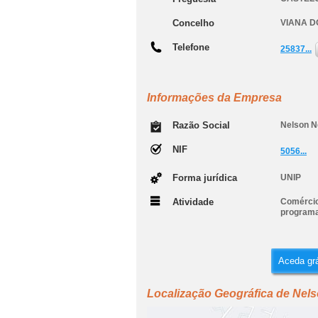
Concelho
VIANA D
Telefone
25837...
Informações da Empresa
Razão Social
Nelson N
NIF
5056...
Forma jurídica
UNIP
Atividade
Comércio
programa
Aceda grá
Localização Geográfica de Nels