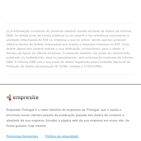
(1) A informação constante do presente relatório resulta da base de dados da Informa
D&B, foi obtida junto de fontes públicas ou do próprio e faz referência unicamente à
atividade empresarial do ENI ou empresa a que se refere, sendo apenas possível
utilizá-la dentro do âmbito empresarial que realiza a respetiva empresa ou ENI. Caso
detete algum erro poderá solicitar a sua retificação, contactando, para o efeito, o
Serviço de Apoio ao Cliente eInforma. O presente relatório não pode ser reproduzido,
publicado ou redistribuído, total ou parcialmente, sem autorização expressa da Informa
D&B. A Informa D&B tem a sua base de dados legalizada pela Comissão Nacional de
Proteção de Dados (Autorização Nº 32/96, emitida a 27/02/1996).
Empresite Portugal é o maior diretório de empresas de Portugal, que o ajuda a
encontrar novos clientes através da publicação gratuita dos dados de contacto e
atividade da sua empresa. Atualize a página web da sua empresa em nosso site, de
forma gratuita, hoje mesmo.
Perguntas frequentes
Política de privacidade