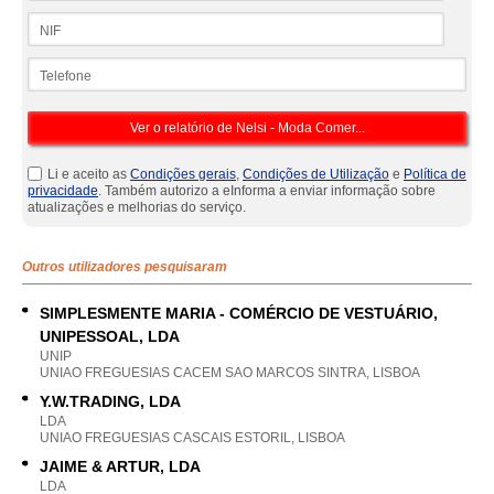
NIF
Telefone
Li e aceito as
Condições gerais
,
Condições de Utilização
e
Política de
privacidade
. Também autorizo a eInforma a enviar informação sobre
atualizações e melhorias do serviço.
Outros utilizadores pesquisaram
SIMPLESMENTE MARIA - COMÉRCIO DE VESTUÁRIO,
UNIPESSOAL, LDA
UNIP
UNIAO FREGUESIAS CACEM SAO MARCOS SINTRA, LISBOA
Y.W.TRADING, LDA
LDA
UNIAO FREGUESIAS CASCAIS ESTORIL, LISBOA
JAIME & ARTUR, LDA
LDA