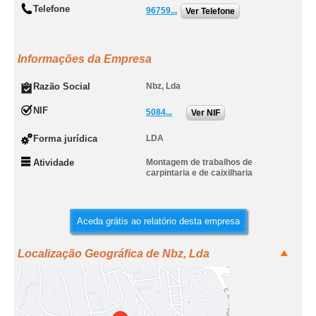
Telefone
96759...
Ver Telefone
Informações da Empresa
Razão Social
Nbz, Lda
NIF
5084...
Ver NIF
Forma jurídica
LDA
Atividade
Montagem de trabalhos de
carpintaria e de caixilharia
Aceda grátis ao relatório desta empresa
Localização Geográfica de Nbz, Lda