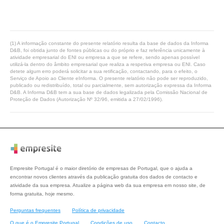
(1) A informação constante do presente relatório resulta da base de dados da Informa
D&B, foi obtida junto de fontes públicas ou do próprio e faz referência unicamente à
atividade empresarial do ENI ou empresa a que se refere, sendo apenas possível
utilizá-la dentro do âmbito empresarial que realiza a respetiva empresa ou ENI. Caso
detete algum erro poderá solicitar a sua retificação, contactando, para o efeito, o
Serviço de Apoio ao Cliente eInforma. O presente relatório não pode ser reproduzido,
publicado ou redistribuído, total ou parcialmente, sem autorização expressa da Informa
D&B. A Informa D&B tem a sua base de dados legalizada pela Comissão Nacional de
Proteção de Dados (Autorização Nº 32/96, emitida a 27/02/1996).
Empresite Portugal é o maior diretório de empresas de Portugal, que o ajuda a
encontrar novos clientes através da publicação gratuita dos dados de contacto e
atividade da sua empresa. Atualize a página web da sua empresa em nosso site, de
forma gratuita, hoje mesmo.
Perguntas frequentes
Política de privacidade
O que é o Empresite Portugal
Condições de uso
Contacto