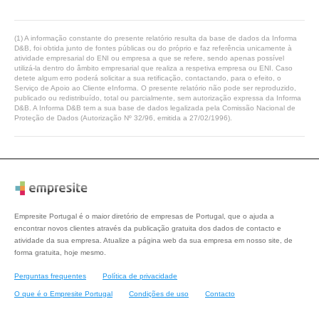
(1) A informação constante do presente relatório resulta da base de dados da Informa
D&B, foi obtida junto de fontes públicas ou do próprio e faz referência unicamente à
atividade empresarial do ENI ou empresa a que se refere, sendo apenas possível
utilizá-la dentro do âmbito empresarial que realiza a respetiva empresa ou ENI. Caso
detete algum erro poderá solicitar a sua retificação, contactando, para o efeito, o
Serviço de Apoio ao Cliente eInforma. O presente relatório não pode ser reproduzido,
publicado ou redistribuído, total ou parcialmente, sem autorização expressa da Informa
D&B. A Informa D&B tem a sua base de dados legalizada pela Comissão Nacional de
Proteção de Dados (Autorização Nº 32/96, emitida a 27/02/1996).
Empresite Portugal é o maior diretório de empresas de Portugal, que o ajuda a
encontrar novos clientes através da publicação gratuita dos dados de contacto e
atividade da sua empresa. Atualize a página web da sua empresa em nosso site, de
forma gratuita, hoje mesmo.
Perguntas frequentes
Política de privacidade
O que é o Empresite Portugal
Condições de uso
Contacto