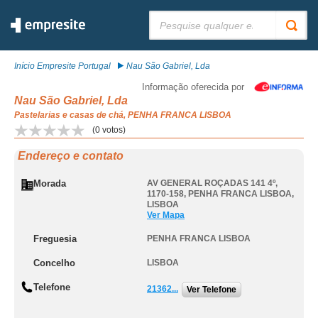
Pesquisar:
Início Empresite Portugal
Nau São Gabriel, Lda
Informação oferecida por
Nau São Gabriel, Lda
Pastelarias e casas de chá, PENHA FRANCA LISBOA
(
0
votos)
Endereço e contato
Morada
AV GENERAL ROÇADAS 141 4º,
1170-158
,
PENHA FRANCA LISBOA
,
LISBOA
Ver Mapa
Freguesia
PENHA FRANCA LISBOA
Concelho
LISBOA
Telefone
21362...
Ver Telefone