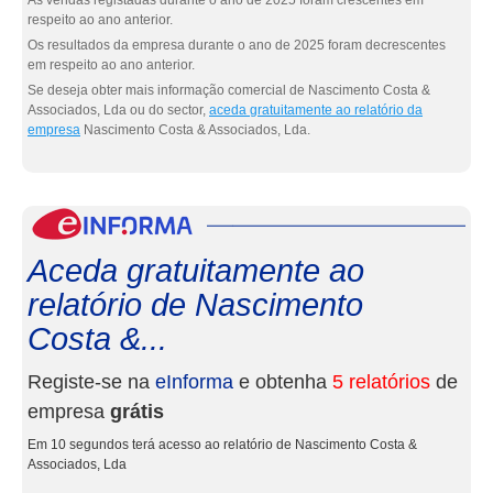
As vendas registadas durante o ano de 2025 foram crescentes em
respeito ao ano anterior.
Os resultados da empresa durante o ano de 2025 foram decrescentes
em respeito ao ano anterior.
Se deseja obter mais informação comercial de Nascimento Costa &
Associados, Lda ou do sector,
aceda gratuitamente ao relatório da
empresa
Nascimento Costa & Associados, Lda.
eInf
Aceda gratuitamente ao
relatório de Nascimento
Costa &...
Registe-se na
eInforma
e obtenha
5 relatórios
de
empresa
grátis
Em 10 segundos terá acesso ao relatório de Nascimento Costa &
Associados, Lda