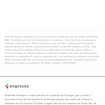
(1) A informação constante do presente relatório resulta da base de dados da Informa
D&B, foi obtida junto de fontes públicas ou do próprio e faz referência unicamente à
atividade empresarial do ENI ou empresa a que se refere, sendo apenas possível
utilizá-la dentro do âmbito empresarial que realiza a respetiva empresa ou ENI. Caso
detete algum erro poderá solicitar a sua retificação, contactando, para o efeito, o
Serviço de Apoio ao Cliente eInforma. O presente relatório não pode ser reproduzido,
publicado ou redistribuído, total ou parcialmente, sem autorização expressa da Informa
D&B. A Informa D&B tem a sua base de dados legalizada pela Comissão Nacional de
Proteção de Dados (Autorização Nº 32/96, emitida a 27/02/1996).
Empresite Portugal é o maior diretório de empresas de Portugal, que o ajuda a
encontrar novos clientes através da publicação gratuita dos dados de contacto e
atividade da sua empresa. Atualize a página web da sua empresa em nosso site, de