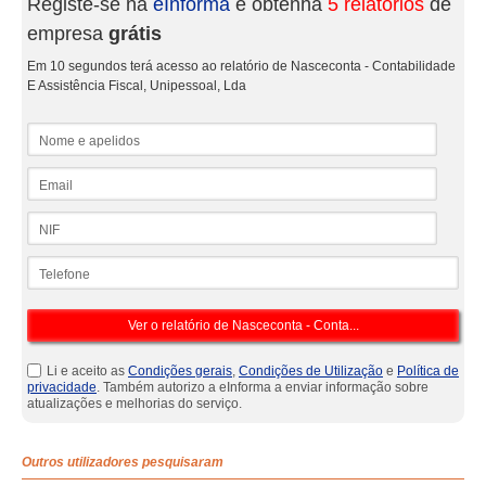
Registe-se na
eInforma
e obtenha
5 relatórios
de
empresa
grátis
Em 10 segundos terá acesso ao relatório de Nasceconta - Contabilidade
E Assistência Fiscal, Unipessoal, Lda
Nome e apelidos
Email
NIF
Telefone
Li e aceito as
Condições gerais
,
Condições de Utilização
e
Política de
privacidade
. Também autorizo a eInforma a enviar informação sobre
atualizações e melhorias do serviço.
Outros utilizadores pesquisaram