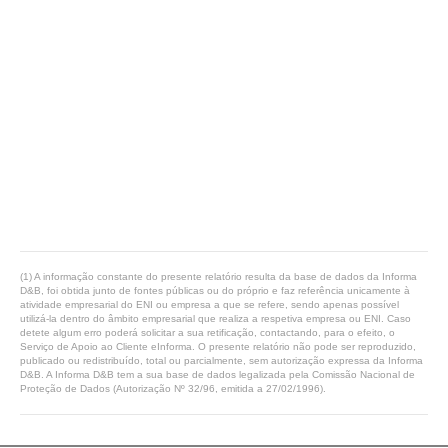
(1) A informação constante do presente relatório resulta da base de dados da Informa
D&B, foi obtida junto de fontes públicas ou do próprio e faz referência unicamente à
atividade empresarial do ENI ou empresa a que se refere, sendo apenas possível
utilizá-la dentro do âmbito empresarial que realiza a respetiva empresa ou ENI. Caso
detete algum erro poderá solicitar a sua retificação, contactando, para o efeito, o
Serviço de Apoio ao Cliente eInforma. O presente relatório não pode ser reproduzido,
publicado ou redistribuído, total ou parcialmente, sem autorização expressa da Informa
D&B. A Informa D&B tem a sua base de dados legalizada pela Comissão Nacional de
Proteção de Dados (Autorização Nº 32/96, emitida a 27/02/1996).